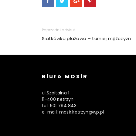
Poprzedni artykuł
Siatkówka plażowa – turniej mężczyzn
Biuro MOSiR
ul.Szpitalna 1
11-400 Ketrzyn
tel. 501 794 843
e-mail: mosir.ketrzyn@wp.pl