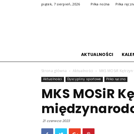
piątek, 7 sierpień, 2026
Piłka nożna
Piłka ręcz
AKTUALNOŚCI
KALE
Strona główna
Aktualności
MKS MOSiR Kętrzyn 
Aktualności
Dyscypliny sportowe
Piłka ręczna
MKS MOSiR Kęt
międzynarodo
21 czerwca 2023