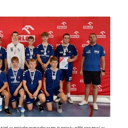
strony
MOSiR
Kętrzyn
udział w międzynarodowym turnieju piłki ręcznej w