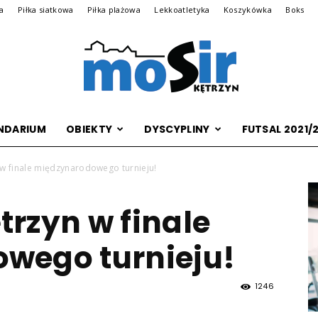
na
Piłka siatkowa
Piłka plażowa
Lekkoatletyka
Koszykówka
Boks
NDARIUM
OBIEKTY
DYSCYPLINY
FUTSAL 2021/
Archiwalna
w finale międzynarodowego turnieju!
rzyn w finale
wersja
wego turnieju!
1246