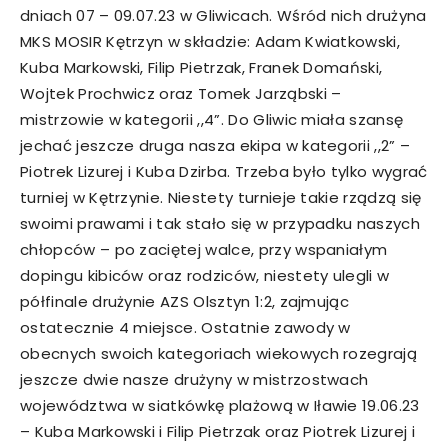
dniach 07 – 09.07.23 w Gliwicach. Wśród nich drużyna
MKS MOSIR Kętrzyn w składzie: Adam Kwiatkowski,
Kuba Markowski, Filip Pietrzak, Franek Domański,
Wojtek Prochwicz oraz Tomek Jarząbski –
mistrzowie w kategorii ,,4”. Do Gliwic miała szansę
jechać jeszcze druga nasza ekipa w kategorii ,,2” –
Piotrek Lizurej i Kuba Dzirba. Trzeba było tylko wygrać
turniej w Kętrzynie. Niestety turnieje takie rządzą się
swoimi prawami i tak stało się w przypadku naszych
chłopców – po zaciętej walce, przy wspaniałym
dopingu kibiców oraz rodziców, niestety ulegli w
półfinale drużynie AZS Olsztyn 1:2, zajmując
ostatecznie 4 miejsce. Ostatnie zawody w
obecnych swoich kategoriach wiekowych rozegrają
jeszcze dwie nasze drużyny w mistrzostwach
województwa w siatkówkę plażową w Iławie 19.06.23
– Kuba Markowski i Filip Pietrzak oraz Piotrek Lizurej i