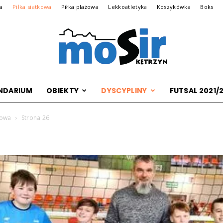
na
Piłka siatkowa
Piłka plażowa
Lekkoatletyka
Koszykówka
Boks
NDARIUM
OBIEKTY
DYSCYPLINY
FUTSAL 2021/
Archiwalna
kowa
Strona 26
wersja