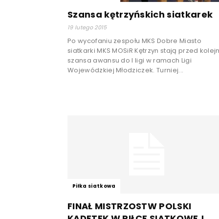
Szansa kętrzyńskich siatkarek
19 lutego 2015
Po wycofaniu zespołu MKS Dobre Miasto
siatkarki MKS MOSiR Kętrzyn stają przed kolej
szansa awansu do I ligi w ramach Ligi
Wojewódzkiej Młodziczek. Turniej...
Piłka siatkowa
FINAŁ MISTRZOSTW POLSKI
KADETEK W PIŁCE SIATKOWEJ