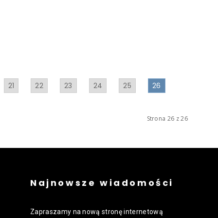
21
22
23
24
25
26
Strona 26 z 26
Najnowsze wiadomości
Zapraszamy na nową stronę internetową