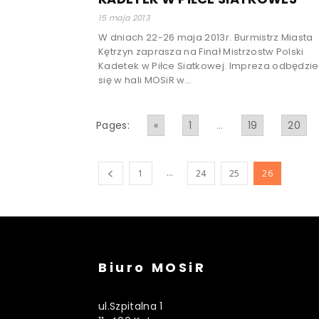
15 maja 2013
W dniach 22-26 maja 2013r. Burmistrz Miasta
Kętrzyn zaprasza na Finał Mistrzostw Polski
Kadetek w Piłce Siatkowej. Impreza odbędzie
się w hali MOSiR w...
Pages:
«
1
...
19
20
...
1
24
25
26
Biuro MOSiR
ul.Szpitalna 1