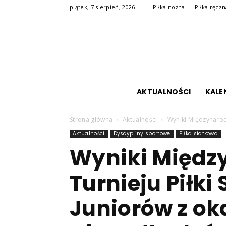
piątek, 7 sierpień, 2026
Piłka nożna
Piłka ręcz
AKTUALNOŚCI
KALE
Strona główna
Aktualności
Wyniki Międzynarodo
Aktualności
Dyscypliny sportowe
Piłka siatkowa
Wyniki Międ
Turnieju Piłki
Juniorów z oka