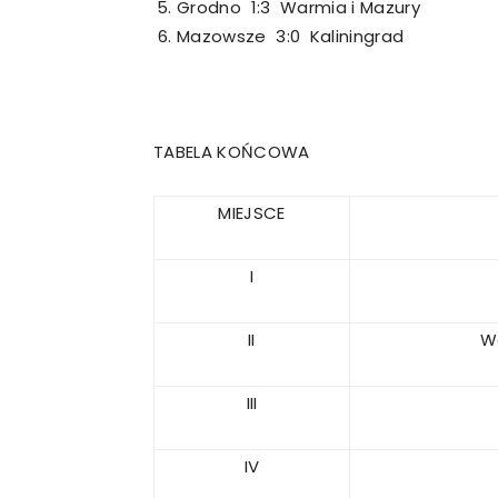
Grodno 1:3 Warmia i Mazury
Mazowsze 3:0 Kaliningrad
TABELA KOŃCOWA
MIEJSCE
I
II
W
III
IV