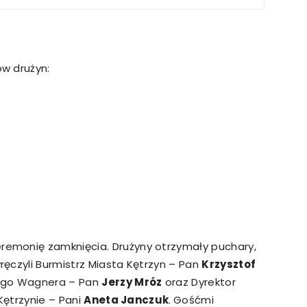
w drużyn:
emonię zamknięcia. Drużyny otrzymały puchary,
ęczyli Burmistrz Miasta Kętrzyn – Pan
Krzysztof
zego Wagnera – Pan
Jerzy Mróz
oraz Dyrektor
Kętrzynie – Pani
Aneta Janczuk
.
Gośćmi