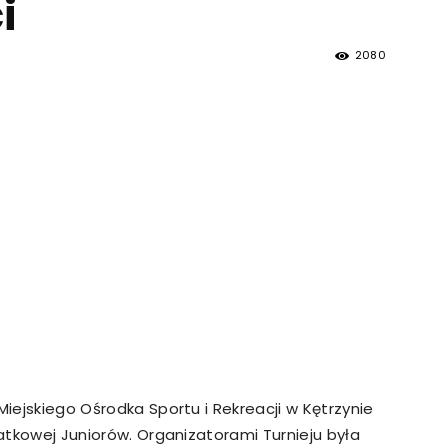
i
strony
2080
MOSiR
Kętrzyn
Miejskiego Ośrodka Sportu i Rekreacji w Kętrzynie
iatkowej Juniorów. Organizatorami Turnieju była