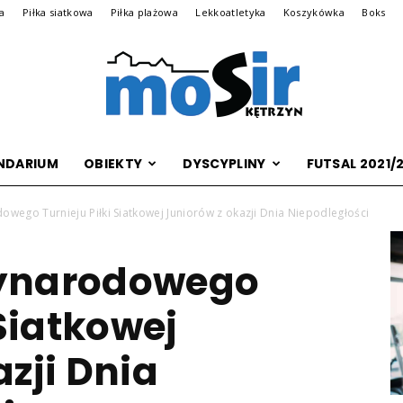
na
Piłka siatkowa
Piłka plażowa
Lekkoatletyka
Koszykówka
Boks
NDARIUM
OBIEKTY
DYSCYPLINY
FUTSAL 2021/
Archiwalna
wego Turnieju Piłki Siatkowej Juniorów z okazji Dnia Niepodległości
zynarodowego
wersja
 Siatkowej
zji Dnia