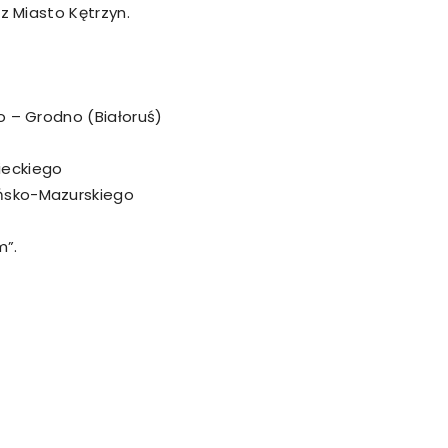
 Miasto Kętrzyn.
 – Grodno (Białoruś)
eckiego
sko-Mazurskiego
m”.