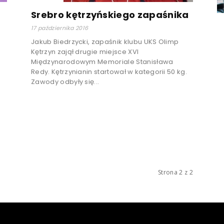
Srebro kętrzyńskiego zapaśnika
17 października 2016
Jakub Biedrzycki, zapaśnik klubu UKS Olimp
Kętrzyn zajął drugie miejsce XVI
Międzynarodowym Memoriale Stanisława
Redy. Kętrzynianin startował w kategorii 50 kg.
Zawody odbyły się...
Strona 2 z 2