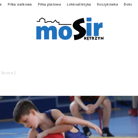
na
Piłka siatkowa
Piłka plażowa
Lekkoatletyka
Koszykówka
Boks
Archiwalna
Strona 2
wersja