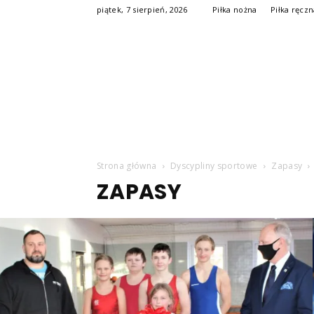
piątek, 7 sierpień, 2026
Piłka nożna
Piłka ręcz
Strona główna
Dyscypliny sportowe
Zapasy
ZAPASY