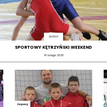
strony
MOSiR
ZAPASY
SPORTOWY KĘTRZYŃSKI WEEKEND
16 lutego 2020
Kętrzyn
Zapasy