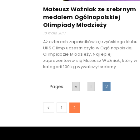
Mateusz Woźniak ze srebrnym
medalem Ogólnopolskiej
Olimpiady Młodzieży
10 maja 2017
Aż czterech zapaśników kętrzyńskiego klubu
UKS Olimp uczestniczyło w Ogólnopolskiej
Olimpiadzie Młodzieży. Najlepiej
zaprezentował się Mateusz Woźniak, który w
kategorii 100 kg wywalczył srebrny...
Pages:
«
1
2
1
2