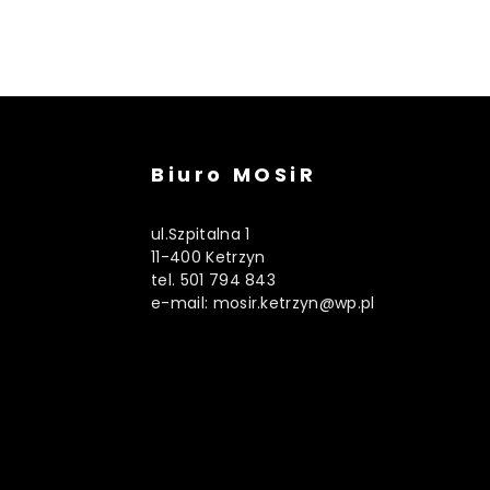
Biuro MOSiR
ul.Szpitalna 1
11-400 Ketrzyn
tel. 501 794 843
e-mail: mosir.ketrzyn@wp.pl