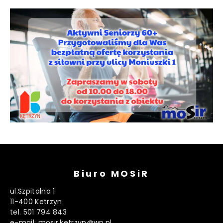
Biuro MOSiR
ul.Szpitalna 1
11-400 Ketrzyn
tel. 501 794 843
e-mail: mosir.ketrzyn@wp.pl