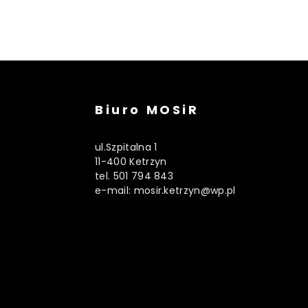
Biuro MOSiR
ul.Szpitalna 1
11-400 Ketrzyn
tel. 501 794 843
e-mail: mosir.ketrzyn@wp.pl