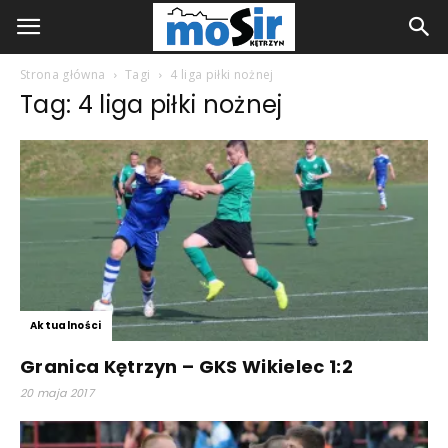
Strona główna
Tagi
4 liga piłki nożnej
Tag: 4 liga piłki nożnej
Aktualności
Granica Kętrzyn – GKS Wikielec 1:2
20 maja 2017