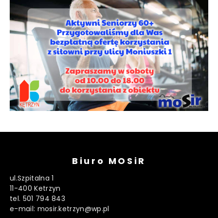
Biuro MOSiR
ul.Szpitalna 1
11-400 Ketrzyn
tel. 501 794 843
e-mail: mosir.ketrzyn@wp.pl