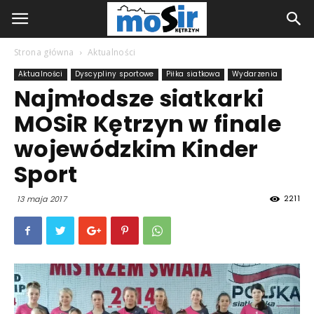
Strona główna
Aktualności
Aktualności
Dyscypliny sportowe
Piłka siatkowa
Wydarzenia
Najmłodsze siatkarki
MOSiR Kętrzyn w finale
wojewódzkim Kinder
Sport
2211
13 maja 2017