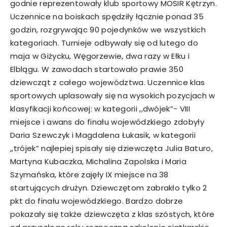
godnie reprezentowały klub sportowy MOSIR Kętrzyn.
Uczennice na boiskach spędziły łącznie ponad 35
godzin, rozgrywając 90 pojedynków we wszystkich
kategoriach. Turnieje odbywały się od lutego do
maja w Giżycku, Węgorzewie, dwa razy w Ełku i
Elblągu. W zawodach startowało prawie 350
dziewcząt z całego województwa. Uczennice klas
sportowych uplasowały się na wysokich pozycjach w
klasyfikacji końcowej: w kategorii ,,dwójek”- VIII
miejsce i awans do finału wojewódzkiego zdobyły
Daria Szewczyk i Magdalena Łukasik, w kategorii
,,trójek” najlepiej spisały się dziewczęta Julia Baturo,
Martyna Kubaczka, Michalina Zapolska i Maria
Szymańska, które zajęły IX miejsce na 38
startujących drużyn. Dziewczętom zabrakło tylko 2
pkt do finału wojewódzkiego. Bardzo dobrze
pokazały się także dziewczęta z klas szóstych, które