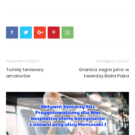
Poprzedni artykuł
Następny artykuł
Turniej tenisowy
Granica zagra jutro w
amatorów
twierdzy Biała Piska