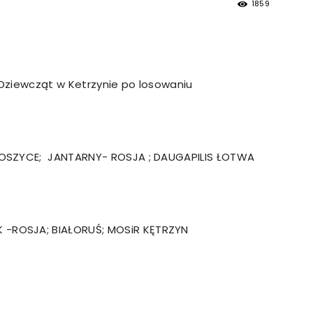
1859
strony
 Dziewcząt w Ketrzynie po losowaniu
MOSiR
TOSZYCE; JANTARNY- ROSJA ; DAUGAPILIS ŁOTWA
Kętrzyn
-ROSJA; BIAŁORUŚ; MOSiR KĘTRZYN