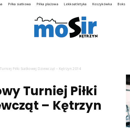
na
Piłka siatkowa
Piłka plażowa
Lekkoatletyka
Koszykówka
Boks
Archiwalna
rniej Piłki Siatkowej Dziewcząt – Kętrzyn 2014
y Turniej Piłki
wersja
ewcząt – Kętrzyn