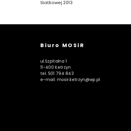
Siatkowej 2013
Biuro MOSiR
ul.Szpitalna 1
11-400 Ketrzyn
tel. 501 794 843
e-mail: mosir.ketrzyn@wp.pl