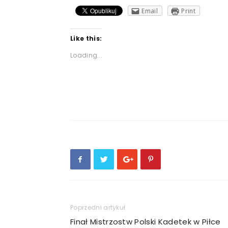
Email
Print
Like this:
Loading...
Poprzedni artykuł
Finał Mistrzostw Polski Kadetek w Piłce