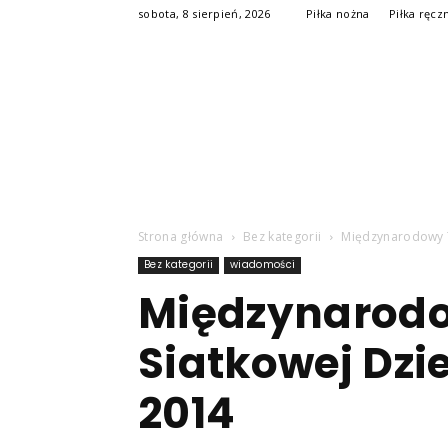
sobota, 8 sierpień, 2026
Piłka nożna
Piłka ręcz
Strona główna
Bez kategorii
Międzynarodowy Tu
Bez kategorii
wiadomości
Międzynarodow
Siatkowej Dzi
2014