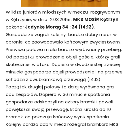
W lidze juniorów młodszych w meczu rozgrywanym
w Kętrzynie, w dniu 12.03.2015r.
MKS MOSiR Kętrzyn
pokonał
Jedynkę Morąg 34 : 24 (14:12)
.
Gospodarze zagrali kolejny bardzo dobry mecz w
obronie, co zaowocowało końcowym zwycięstwem.
Pierwsza połowa miała bardzo wyrównany przebieg.
Od początku prowadzenie objęli goście, którzy grali
skuteczniej w ataku. Dopiero w dwudziestej trzeciej
minucie gospodarze objęli prowadzenie i na przerwę
schodzili z dwubramkową przewagą (14:12).
Początek drugiej połowy to dalej wyrównana gra
obu zespołów. Dopiero w 36 minucie spotkania
gospodarze odskoczyli na cztery bramki i powoli
powiększali swoją przewagę, która urosła do 10
bramek, co pokazuje końcowy wynik spotkania.
Kolejny bardzo dobry mecz rozegrał bramkarz MKS