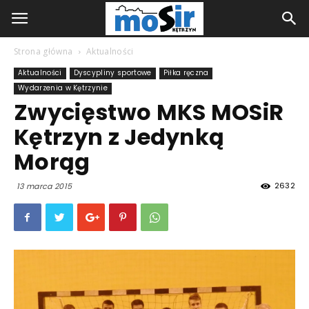
Strona główna
Aktualności
Aktualności
Dyscypliny sportowe
Piłka ręczna
Wydarzenia w Kętrzynie
Zwycięstwo MKS MOSiR
Kętrzyn z Jedynką
Morąg
2632
13 marca 2015