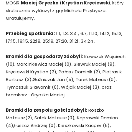
MOSiR
Maciej Gryczka i Krystian Kręciewski
, który
skutecznie wyłączył z gry Michała Przybysza.
Gratulujemy.
Przebieg spotkania:
1:1, 1:3, 3:4 , 6:7, 11:10, 14:12, 15:13,
17:15, 19:15, 22:18, 25:19, 27:20, 31:21, 34:24 .
Bramki dla gospodarzy zdobyli:
Kowszuk Wojciech
(10), Marcinkiewicz Maciej (0), Siewruk Maciej (9),
Kręciewski Krystian (2), Pałasz Dominik (2), Pietrasik
Bartosz (3),Guźniczak Jan (5), Turek Mateusz(0),
Tymoszuk Sławomir (0), Wójcik Maciej (3), oraz
bramkarz : Gryczka Maciej.
Bramki dla zespołu gości zdobyli:
Roszko
Mateusz(2), Sałak Mateusz(0), Koprowski Damian
(4),Łuszcz Andrzej (0), Kieszkowski Kacper (6),