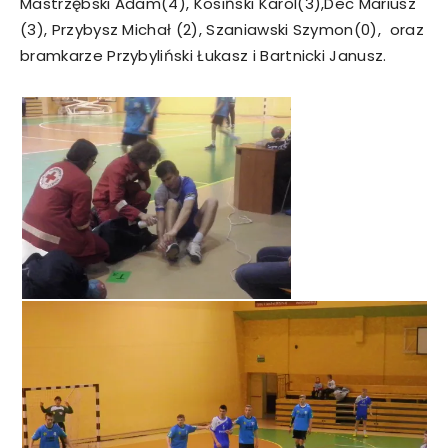
Mastrzębski Adam(4), Kosiński Karol(3),Dec Mariusz
(3), Przybysz Michał (2), Szaniawski Szymon(0), oraz
bramkarze Przybyliński Łukasz i Bartnicki Janusz.