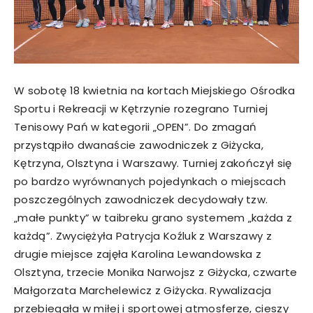
W sobotę 18 kwietnia na kortach Miejskiego Ośrodka
Sportu i Rekreacji w Kętrzynie rozegrano Turniej
Tenisowy Pań w kategorii „OPEN”. Do zmagań
przystąpiło dwanaście zawodniczek z Giżycka,
Kętrzyna, Olsztyna i Warszawy. Turniej zakończył się
po bardzo wyrównanych pojedynkach o miejscach
poszczególnych zawodniczek decydowały tzw.
„małe punkty” w taibreku grano systemem „każda z
każdą”. Zwyciężyła Patrycja Koźluk z Warszawy z
drugie miejsce zajęła Karolina Lewandowska z
Olsztyna, trzecie Monika Narwojsz z Giżycka, czwarte
Małgorzata Marchelewicz z Giżycka. Rywalizacja
przebiegała w miłej i sportowej atmosferze, cieszy