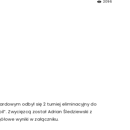
2096
strony
MOSiR
Kętrzyn
lardowym odbył się 2 turniej eliminacyjny do
il”. Zwycięzcą został Adrian Śledziewski z
ółowe wyniki w załączniku.