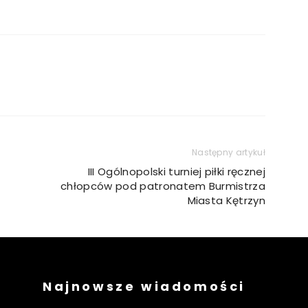
Następny artykuł
III Ogólnopolski turniej piłki ręcznej
chłopców pod patronatem Burmistrza
Miasta Kętrzyn
Najnowsze wiadomości