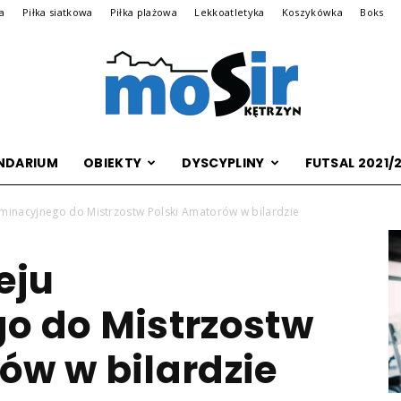
na
Piłka siatkowa
Piłka plażowa
Lekkoatletyka
Koszykówka
Boks
NDARIUM
OBIEKTY
DYSCYPLINY
FUTSAL 2021/
Archiwalna
liminacyjnego do Mistrzostw Polski Amatorów w bilardzie
eju
wersja
o do Mistrzostw
ów w bilardzie