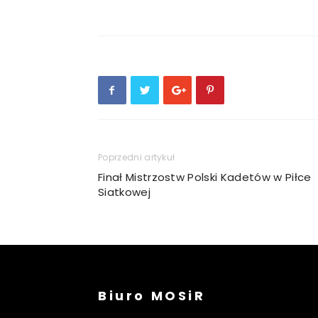
Poprzedni artykuł
Finał Mistrzostw Polski Kadetów w Piłce
Siatkowej
Biuro MOSiR