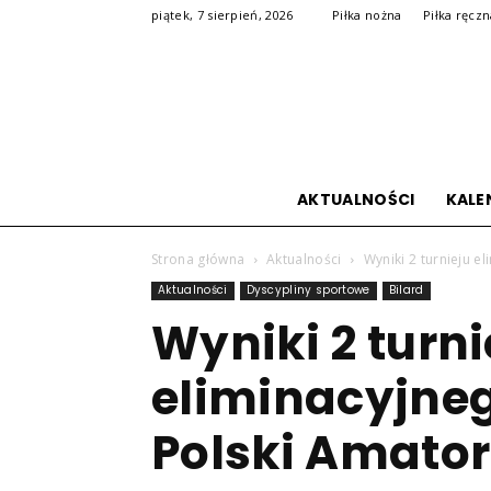
piątek, 7 sierpień, 2026
Piłka nożna
Piłka ręcz
AKTUALNOŚCI
KALE
Strona główna
Aktualności
Wyniki 2 turnieju e
Aktualności
Dyscypliny sportowe
Bilard
Wyniki 2 turni
eliminacyjneg
Polski Amator