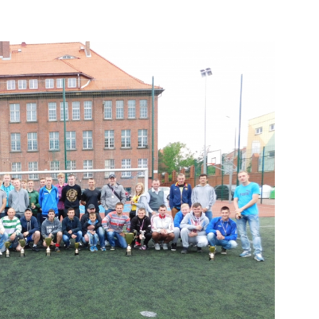
strony
MOSiR
Kętrzyn