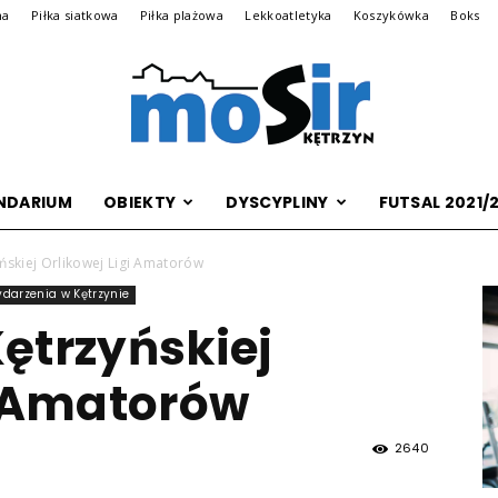
na
Piłka siatkowa
Piłka plażowa
Lekkoatletyka
Koszykówka
Boks
NDARIUM
OBIEKTY
DYSCYPLINY
FUTSAL 2021/
Archiwalna
ńskiej Orlikowej Ligi Amatorów
darzenia w Kętrzynie
ętrzyńskiej
wersja
i Amatorów
2640