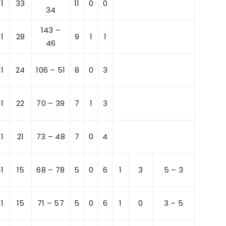
11
33
11
0
0
34
143 –
11
28
9
1
1
46
11
24
106 – 51
8
0
3
11
22
70 – 39
7
1
3
11
21
73 – 48
7
0
4
11
15
68 – 78
5
0
6
1
3
5 – 3
11
15
71 – 57
5
0
6
1
0
3 – 5