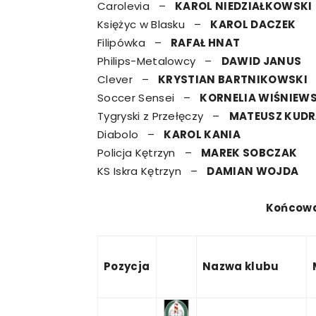
Carolevia –
KAROL NIEDZIAŁKOWSKI
Księżyc w Blasku –
KAROL DACZEK
Filipówka –
RAFAŁ HNAT
Philips-Metalowcy –
DAWID JANUS
Clever –
KRYSTIAN BARTNIKOWSKI
Soccer Sensei –
KORNELIA WIŚNIEW
Tygryski z Przełęczy –
MATEUSZ KUDR
Diabolo –
KAROL KANIA
Policja Kętrzyn –
MAREK SOBCZAK
KS Iskra Kętrzyn –
DAMIAN WOJDA
Końcowa
Pozycja
Nazwa klubu