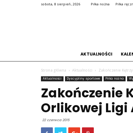
sobota, 8 sierpień, 2026
Piłka nożna
Piłka ręcz
AKTUALNOŚCI
KALE
Strona główna
Aktualności
Zakończenie Kętrzy
Aktualności
Dyscypliny sportowe
Piłka nożna
Wy
Zakończenie K
Orlikowej Lig
22 czerwca 2015