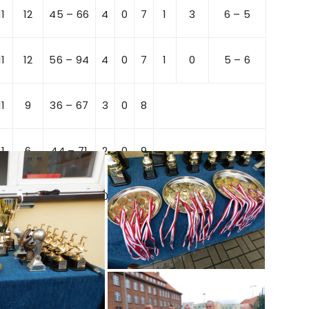
11
12
45 – 66
4
0
7
1
3
6 – 5
11
12
56 – 94
4
0
7
1
0
5 – 6
11
9
36 – 67
3
0
8
11
6
44 – 71
2
0
9
11
0
17 – 213
0
0
11