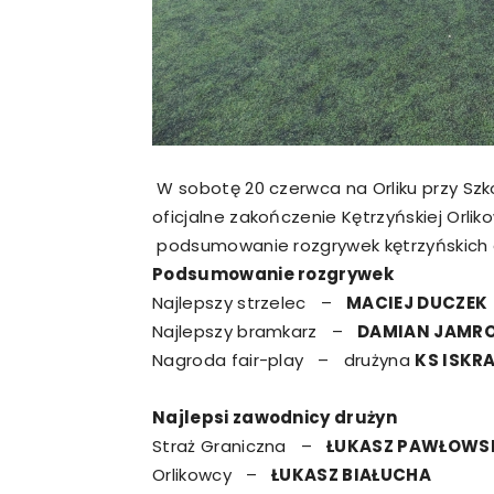
W sobotę 20 czerwca na Orliku przy Szko
oficjalne zakończenie Kętrzyńskiej Orli
podsumowanie rozgrywek kętrzyńskich 
Podsumowanie rozgrywek
Najlepszy strzelec –
MACIEJ DUCZEK
Najlepszy bramkarz –
DAMIAN JAMR
Nagroda fair-play – drużyna
KS ISKR
Najlepsi zawodnicy drużyn
Straż Graniczna –
ŁUKASZ PAWŁOWS
Orlikowcy –
ŁUKASZ BIAŁUCHA