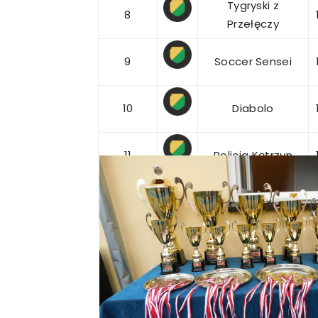
Tygryski z
8
Przełęczy
9
Soccer Sensei
10
Diabolo
11
Policja Kętrzyn
12
KS Iskra Kętrzyn