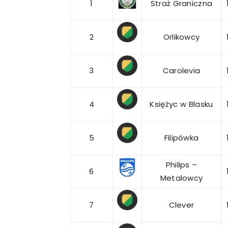
1
Straż Graniczna
2
Orlikowcy
3
Carolevia
4
Księżyc w Blasku
5
Filipówka
Philips –
6
Metalowcy
7
Clever