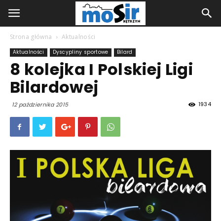
Strona główna
Aktualności
Aktualności
Dyscypliny sportowe
Bilard
8 kolejka I Polskiej Ligi
Bilardowej
1934
12 października 2015