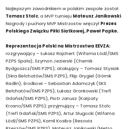
Najlepszym zawodnikiem w polskim zespole został
Tomasz Stolc
, a MVP turnieju
Mateusz Janikowski
.
Nagrody i puchary MVP Mistrzostw wręczył
Prezes
Polskiego Związku Piłki Siatkowej, Paweł Papke.
Reprezentacja Polski na Mistrzostwa EEVZA:
rozgrywający – Łukasz Rajchert (Wifama Łódź/SMS
PZPS Spała), Szymon Jezierski (Chemik
Bydgoszcz/SMS PZPS); atakujący – Tomasz Stysiak
(Skra Bełchatów/SMS PZPS), Filip Grygiel (Górnik
Radlin); środkowi – Sebastian Adamczyk (SKS
Bełchatów/SMS PZPS), Łukasz Gronkowski (Trefl
Gdańsk/SMS PZPS), Piotr Janusz (Karpaty
Krosno/SMS PZPS); przyjmujący – Tomasz Stolc
(Trefl Gdańsk/SMS PZPS), Artur Sługocki (Wifama
Łódź/SMS PZPS), Kamil Kosiba (Resovia
Rzeszów/SMS PZPS), Mateusz Janikowski (Metro