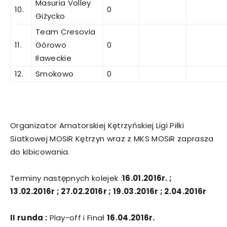
Masuria Volley
10.
0
Giżycko
Team Cresovia
11.
Górowo
0
Iławeckie
12.
Smokowo
0
Organizator Amatorskiej Kętrzyńskiej Ligi Piłki
Siatkowej MOSiR Kętrzyn wraz z MKS MOSiR zaprasza
do kibicowania.
Terminy następnych kolejek :
16.01.2016r. ;
13.02.2016r
;
27.02.2016r
;
19.03.2016r
;
2.04.2016r
II
runda
:
Play-off i Finał
16.04.2016r.