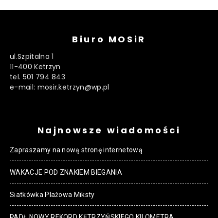
Biuro MOSiR
ul.Szpitalna 1
11-400 Ketrzyn
tel. 501 794 843
e-mail: mosir.ketrzyn@wp.pl
Najnowsze wiadomości
Zapraszamy na nową stronę internetową
WAKACJE POD ZNAKIEM BIEGANIA
Siatkówka Plażowa Miksty
PADŁ NOWY REKORD KĘTRZYŃSKIEGO KILOMETRA