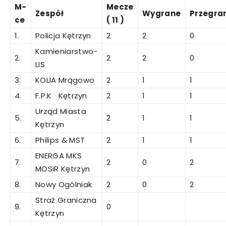
M-
Mecze
Zespół
Wygrane
Przegra
ce
( 11 )
1.
Policja Kętrzyn
2
2
0
Kamieniarstwo-
2.
2
2
0
LIS
3.
KOLIA Mrągowo
2
1
1
4.
F.P.K Kętrzyn
2
1
1
Urząd Miasta
5.
2
1
1
Kętrzyn
6.
Philips & MST
2
1
1
ENERGA MKS
7.
2
0
2
MOSiR Kętrzyn
8.
Nowy Ogólniak
2
0
2
Straż Graniczna
9.
0
Kętrzyn