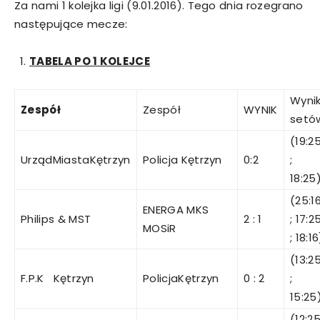
Za nami 1 kolejka ligi (9.01.2016). Tego dnia rozegrano
następujące mecze:
TABELA PO 1 KOLEJCE
Wyni
Zespół
Zespół
WYNIK
setó
(19:2
UrządMiastaKętrzyn
Policja Kętrzyn
0:2
;
18:25
(25:1
ENERGA MKS
Philips & MST
2 : 1
; 17:2
MOSiR
; 18:16
(13:2
F.P.K Kętrzyn
PolicjaKętrzyn
0 : 2
;
15:25
(12:2