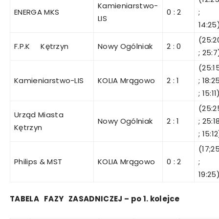
Kamieniarstwo-
ENERGA MKS
0 : 2
;
LIS
14:25
(25:2
F.P.K Kętrzyn
Nowy Ogólniak
2 : 0
; 25:7
(25:1
Kamieniarstwo-LIS
KOLIA Mrągowo
2 : 1
; 18:2
; 15:11
(25:2
Urząd Miasta
Nowy Ogólniak
2 : 1
; 25:1
Kętrzyn
; 15:12
(17;2
Philips & MST
KOLIA Mrągowo
0 : 2
;
19:25
TABELA
FAZY
ZASADNICZEJ
– po 1. kolejce