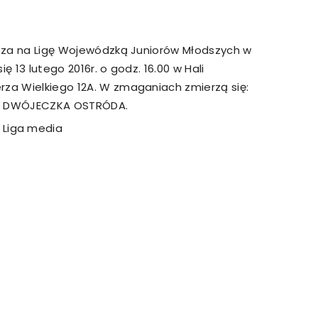
strony
rasza na Ligę Wojewódzką Juniorów Młodszych w
ę 13 lutego 2016r. o godz. 16.00 w Hali
rza Wielkiego 12A. W zmaganiach zmierzą się:
MOSiR
 i DWÓJECZKA OSTRÓDA.
Kętrzyn