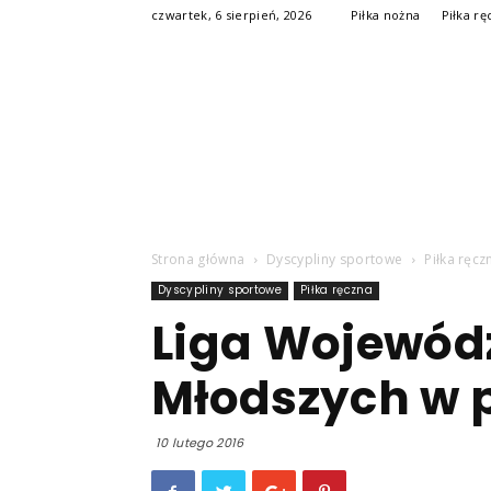
czwartek, 6 sierpień, 2026
Piłka nożna
Piłka rę
Strona główna
Dyscypliny sportowe
Piłka ręcz
Dyscypliny sportowe
Piłka ręczna
Liga Wojewód
Młodszych w p
10 lutego 2016