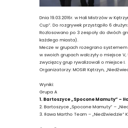
Dnia 19.03.2016r. w Hali Mistrzów w Kętrz
Cup”. Do rozgrywek przystąpiło 6 drużyn:
Rozlosowano po 3 zespoły do dwóch grup
każdego miasta).
Mecze w grupach rozegrano systemem „ka
w swoich grupach walczyły o miejsce V, t
zwycięzcy grup rywalizowali o miejsce I.
Organizatorzy: MOSiR Kętrzyn, „Niedźwied
Wyniki:
Grupa A
1. Bartoszyce „Spocone Mamuty” – Ił
2. Bartoszyce „Spocone Mamuty” – „Niedź
3. Iława Martho Team – „Niedźwiedzie” K