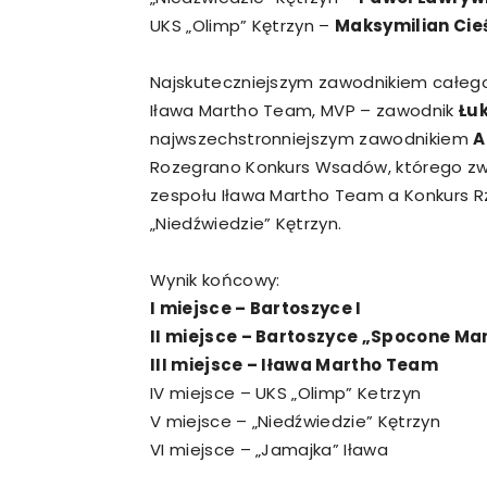
UKS „Olimp” Kętrzyn –
Maksymilian Cie
Najskuteczniejszym zawodnikiem całego
Iława Martho Team, MVP – zawodnik
Łu
najwszechstronniejszym zawodnikiem
A
Rozegrano Konkurs Wsadów, którego zw
zespołu Iława Martho Team a Konkurs Rz
„Niedźwiedzie” Kętrzyn.
Wynik końcowy:
I miejsce – Bartoszyce I
II miejsce – Bartoszyce „Spocone M
III miejsce – Iława Martho Team
IV miejsce – UKS „Olimp” Ketrzyn
V miejsce – „Niedźwiedzie” Kętrzyn
VI miejsce – „Jamajka” Iława