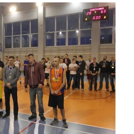
strony
MOSiR
Kętrzyn