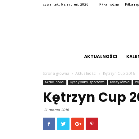
czwartek, 6 sierpień, 2026
Piłka nożna
Piłka rę
AKTUALNOŚCI
KALE
Strona główna
Aktualności
Kętrzyn Cup 2016
Aktualności
Dyscypliny sportowe
Koszykówka
Wy
Kętrzyn Cup 2
21 marca 2016