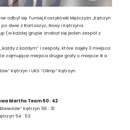
ynie odbył się Turniej Koszykówki Mężczyzn „Kętrzyn
 po dwie z Bartoszyc, Iławy i Kętrzyna.
 (w każdej grupie znalazł się jeden zespół z
żdy z każdym” i zespoły, które zajęły 3 miejsca
e zajmujące miejsca drugie grały o miejsce III a
zie” Kętrzyn i UKS ”Olimp” Kętrzyn.
awa Martho Team 50 : 42
wiedzie” Kętrzyn 56 : 31
ętrzyn 54 : 53