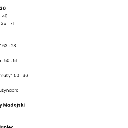
 30
: 40
35 : 71
 63 : 28
 50 : 51
muty” 50 : 36
użynach:
y Madejski
ianiec