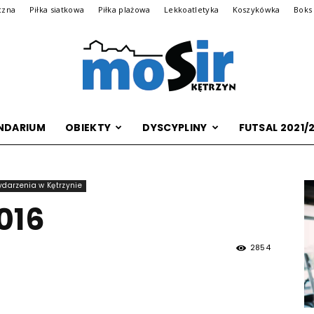
czna
Piłka siatkowa
Piłka plażowa
Lekkoatletyka
Koszykówka
Boks
NDARIUM
OBIEKTY
DYSCYPLINY
FUTSAL 2021/
Archiwalna
darzenia w Kętrzynie
016
wersja
2854