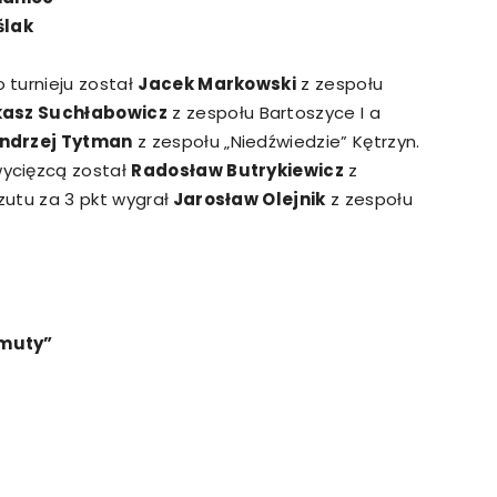
ślak
 turnieju został
Jacek Markowski
z zespołu
kasz Suchłabowicz
z zespołu Bartoszyce I a
ndrzej Tytman
z zespołu „Niedźwiedzie” Kętrzyn.
ycięzcą został
Radosław Butrykiewicz
z
utu za 3 pkt wygrał
Jarosław Olejnik
z zespołu
amuty”