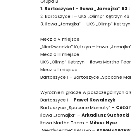
Grupa B
1. Bartoszyce I – Iława „Jamajka” 63 :
2. Bartoszyce I – UKS „Olimp” Kętrzyn 46 
3. Iława „Jamajka” – UKS „Olimp” Kętrzyn 
Mecz o V miejsce
„Niedźwiedzie” Kętrzyn – Iława „Jamajka”
Mecz o III miejsce
UKS „Olimp” Kętrzyn – Iława Martho Team
Mecz o I miejsce
Bartoszyce I – Bartoszyce „Spocone Ma
Wyróżnieni gracze w poszczególnych dr
Bartoszyce I –
Paweł Kowalczyk
Bartoszyce „Spocone Mamuty” –
Cezar
Iława „Jamajka” –
Arkadiusz Suchocki
Iława Martho Team –
Miłosz Nycz
„Niedźwiedzie” Kętrzyn –
Paweł Ławryw