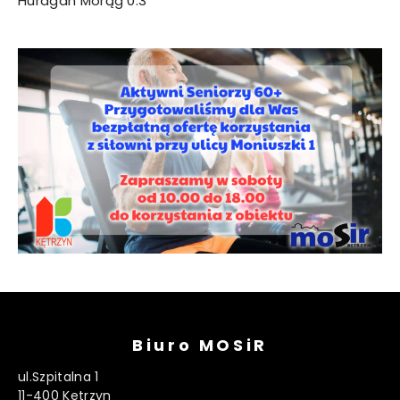
Huragan Morąg 0:3
Biuro MOSiR
ul.Szpitalna 1
11-400 Ketrzyn