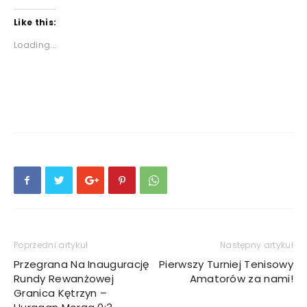
Like this:
Loading...
Poprzedni artykuł
Następny artykuł
Przegrana Na Inaugurację
Pierwszy Turniej Tenisowy
Rundy Rewanżowej
Amatorów za nami!
Granica Kętrzyn –