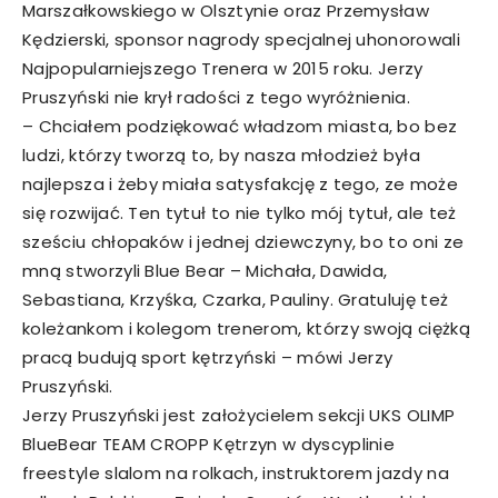
Marszałkowskiego w Olsztynie oraz Przemysław
Kędzierski, sponsor nagrody specjalnej uhonorowali
Najpopularniejszego Trenera w 2015 roku. Jerzy
Pruszyński nie krył radości z tego wyróżnienia.
– Chciałem podziękować władzom miasta, bo bez
ludzi, którzy tworzą to, by nasza młodzież była
najlepsza i żeby miała satysfakcję z tego, ze może
się rozwijać. Ten tytuł to nie tylko mój tytuł, ale też
sześciu chłopaków i jednej dziewczyny, bo to oni ze
mną stworzyli Blue Bear – Michała, Dawida,
Sebastiana, Krzyśka, Czarka, Pauliny. Gratuluję też
koleżankom i kolegom trenerom, którzy swoją ciężką
pracą budują sport kętrzyński – mówi Jerzy
Pruszyński.
Jerzy Pruszyński jest założycielem sekcji UKS OLIMP
BlueBear TEAM CROPP Kętrzyn w dyscyplinie
freestyle slalom na rolkach, instruktorem jazdy na