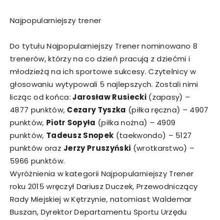
Najpopularniejszy trener
Do tytułu Najpopularniejszy Trener nominowano 8
trenerów, którzy na co dzień pracują z dziećmi i
młodzieżą na ich sportowe sukcesy. Czytelnicy w
głosowaniu wytypowali 5 najlepszych. Zostali nimi
licząc od końca:
Jarosław Rusiecki
(zapasy) –
4877 punktów,
Cezary Tyszka
(piłka ręczna) – 4907
punktów,
Piotr Sopyła
(piłka nożna) – 4909
punktów,
Tadeusz Snopek
(taekwondo) – 5127
punktów oraz
Jerzy Pruszyński
(wrotkarstwo) –
5966 punktów.
Wyróżnienia w kategorii Najpopularniejszy Trener
roku 2015 wręczył Dariusz Duczek, Przewodniczący
Rady Miejskiej w Kętrzynie, natomiast Waldemar
Buszan, Dyrektor Departamentu Sportu Urzędu