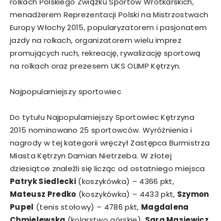
rolkach Polskiego Związku Sportów Wrotkarskich,
menadżerem Reprezentacji Polski na Mistrzostwach
Europy Włochy 2015, popularyzatorem i pasjonatem
jazdy na rolkach, organizatorem wielu imprez
promujących ruch, rekreację, rywalizację sportową
na rolkach oraz prezesem UKS OLIMP Kętrzyn.
Najpopularniejszy sportowiec
Do tytułu Najpopularniejszy Sportowiec Kętrzyna
2015 nominowano 25 sportowców. Wyróżnienia i
nagrody w tej kategorii wręczył Zastępca Burmistrza
Miasta Kętrzyn Damian Nietrzeba. W złotej
dziesiątce znaleźli się licząc od ostatniego miejsca
Patryk Siedlecki
(koszykówka) – 4366 pkt,
Mateusz Predko
(koszykówka) – 4433 pkt,
Szymon
Pupel
(tenis stołowy) – 4786 pkt,
Magdalena
Chmielewska
(kolarstwo górskie),
Sara Masiewicz