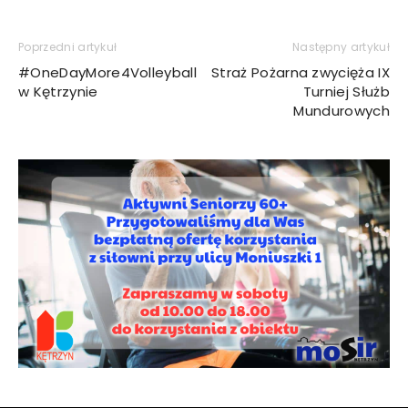
Poprzedni artykuł
Następny artykuł
#OneDayMore4Volleyball
Straż Pożarna zwycięża IX
w Kętrzynie
Turniej Służb
Mundurowych