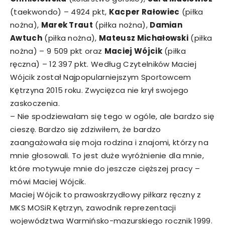
(taekwondo) – 4924 pkt,
Kacper Rałowiec
(piłka
nożna),
Marek Traut
(piłka nożna),
Damian
Awtuch
(piłka nożna),
Mateusz Michałowski
(piłka
nożna) – 9 509 pkt oraz
Maciej Wójcik
(piłka
ręczna) – 12 397 pkt. Według Czytelników Maciej
Wójcik został Najpopularniejszym Sportowcem
Kętrzyna 2015 roku. Zwycięzca nie krył swojego
zaskoczenia.
– Nie spodziewałam się tego w ogóle, ale bardzo się
cieszę. Bardzo się zdziwiłem, że bardzo
zaangażowała się moja rodzina i znajomi, którzy na
mnie głosowali. To jest duże wyróżnienie dla mnie,
które motywuje mnie do jeszcze cięższej pracy –
mówi Maciej Wójcik.
Maciej Wójcik to prawoskrzydłowy piłkarz ręczny z
MKS MOSiR Kętrzyn, zawodnik reprezentacji
województwa Warmińsko-mazurskiego rocznik 1999.