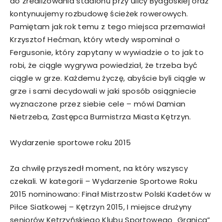
do zrealizowania stadionu przy ulicy Bydgoskiej oraz
kontynuujemy rozbudowę ścieżek rowerowych.
Pamiętam jak rok temu z tego miejsca przemawiał
Krzysztof Hećman, który wtedy wspominał o
Fergusonie, który zapytany w wywiadzie o to jak to
robi, że ciągle wygrywa powiedział, że trzeba być
ciągle w grze. Każdemu życzę, abyście byli ciągle w
grze i sami decydowali w jaki sposób osiągniecie
wyznaczone przez siebie cele – mówi Damian
Nietrzeba, Zastępca Burmistrza Miasta Kętrzyn.
Wydarzenie sportowe roku 2015
Za chwilę przyszedł moment, na który wszyscy
czekali. W kategorii – Wydarzenie Sportowe Roku
2015 nominowano: Finał Mistrzostw Polski Kadetów w
Piłce Siatkowej – Kętrzyn 2015, I miejsce drużyny
seniorów Kętrzyńskiego Klubu Sportowego „Granica”