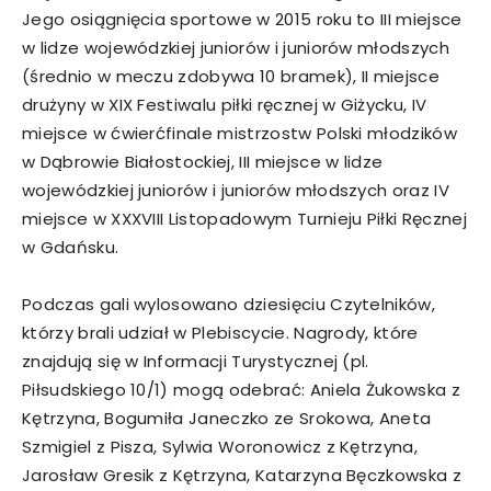
Jego osiągnięcia sportowe w 2015 roku to III miejsce
w lidze wojewódzkiej juniorów i juniorów młodszych
(średnio w meczu zdobywa 10 bramek), II miejsce
drużyny w XIX Festiwalu piłki ręcznej w Giżycku, IV
miejsce w ćwierćfinale mistrzostw Polski młodzików
w Dąbrowie Białostockiej, III miejsce w lidze
wojewódzkiej juniorów i juniorów młodszych oraz IV
miejsce w XXXVIII Listopadowym Turnieju Piłki Ręcznej
w Gdańsku.
Podczas gali wylosowano dziesięciu Czytelników,
którzy brali udział w Plebiscycie. Nagrody, które
znajdują się w Informacji Turystycznej (pl.
Piłsudskiego 10/1) mogą odebrać: Aniela Żukowska z
Kętrzyna, Bogumiła Janeczko ze Srokowa, Aneta
Szmigiel z Pisza, Sylwia Woronowicz z Kętrzyna,
Jarosław Gresik z Kętrzyna, Katarzyna Bęczkowska z