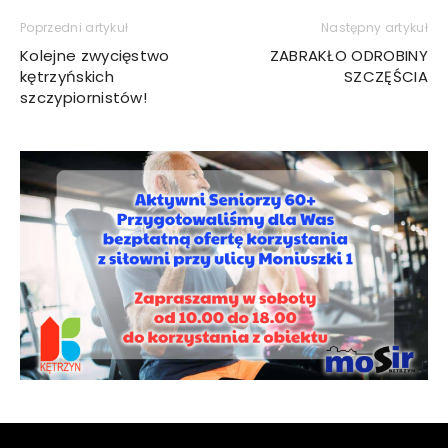
Poprzedni artykuł
Następny artykuł
Kolejne zwycięstwo
ZABRAKŁO ODROBINY
kętrzyńskich
SZCZĘŚCIA
szczypiornistów!