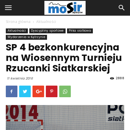
Strona główna
Aktualności
Aktualności
Dyscypliny sportowe
Piłka siatkowa
Wydarzenia w Kętrzynie
SP 4 bezkonkurencyjna
na Wiosennym Turnieju
Rzucanki Siatkarskiej
2888
11 kwietnia 2016