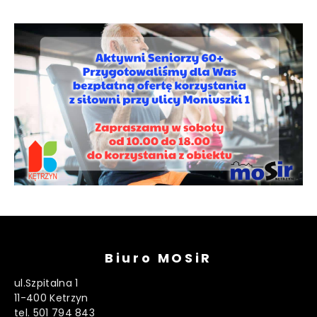
Biuro MOSiR
ul.Szpitalna 1
11-400 Ketrzyn
tel. 501 794 843