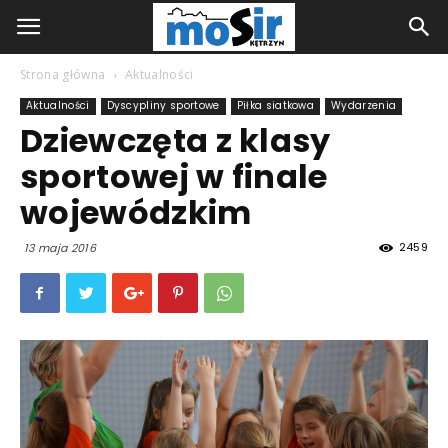
Strona główna
Aktualności
Aktualności
Dyscypliny sportowe
Piłka siatkowa
Wydarzenia
Dziewczęta z klasy
sportowej w finale
wojewódzkim
2459
13 maja 2016