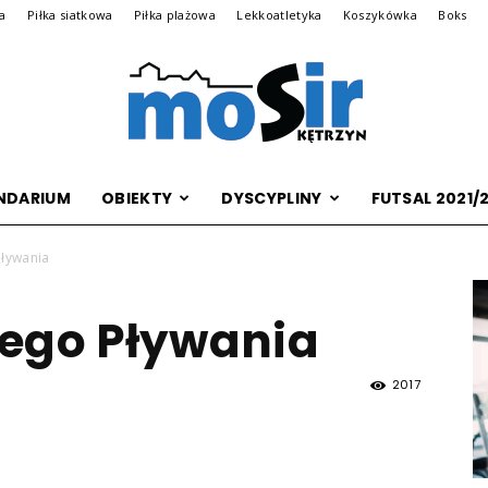
na
Piłka siatkowa
Piłka plażowa
Lekkoatletyka
Koszykówka
Boks
NDARIUM
OBIEKTY
DYSCYPLINY
FUTSAL 2021/
Archiwalna
Pływania
nego Pływania
wersja
2017