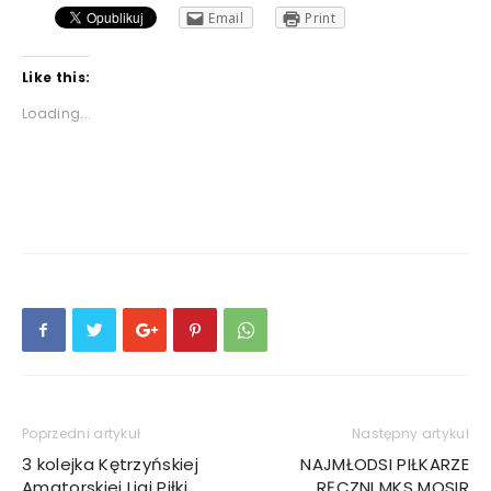
Email
Print
Like this:
Loading...
Poprzedni artykuł
Następny artykuł
3 kolejka Kętrzyńskiej
NAJMŁODSI PIŁKARZE
Amatorskiej Ligi Piłki
RĘCZNI MKS MOSIR