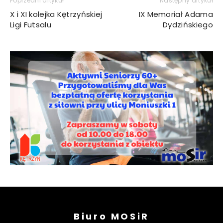
Poprzedni artykuł
Następny artykuł
X i XI kolejka Kętrzyńskiej
IX Memoriał Adama
Ligi Futsalu
Dydzińskiego
Biuro MOSiR