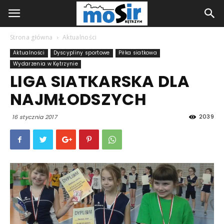
Strona główna
Aktualności
Aktualności
Dyscypliny sportowe
Piłka siatkowa
Wydarzenia w Kętrzynie
LIGA SIATKARSKA DLA
NAJMŁODSZYCH
2039
16 stycznia 2017