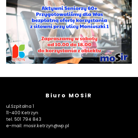
Biuro MOSiR
ul.Szpitalna 1
11-400 Ketrzyn
tel. 501 794 843
e-mail: mosir.ketrzyn@wp.pl