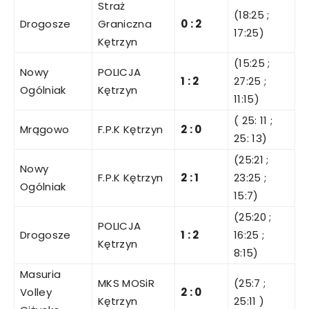
Straż
(18:25 ;
Drogosze
Graniczna
0
:
2
17:25)
Kętrzyn
(15:25 ;
Nowy
POLICJA
1
:
2
27:25 ;
Ogólniak
Kętrzyn
11:15)
( 25: 11 ;
Mrągowo
F.P.K Kętrzyn
2
:
0
25: 13)
(25:21 ;
Nowy
F.P.K Kętrzyn
2
:
1
23:25 ;
Ogólniak
15:7)
(25:20 ;
POLICJA
Drogosze
1
:
2
16:25 ;
Kętrzyn
8:15)
Masuria
MKS MOSiR
(25:7 ;
Volley
2
:
0
Kętrzyn
25:11 )