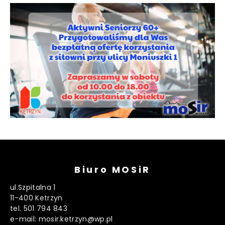
Biuro MOSiR
ul.Szpitalna 1
11-400 Ketrzyn
tel. 501 794 843
e-mail: mosir.ketrzyn@wp.pl