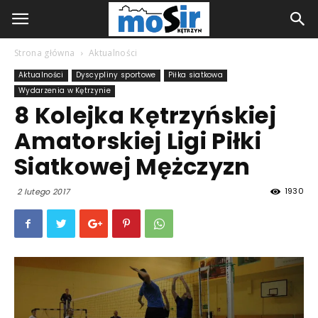
Strona główna
Aktualności
Aktualności
Dyscypliny sportowe
Piłka siatkowa
Wydarzenia w Kętrzynie
8 Kolejka Kętrzyńskiej
Amatorskiej Ligi Piłki
Siatkowej Mężczyzn
1930
2 lutego 2017