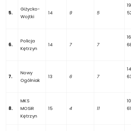
1
Giżycko-
5.
14
9
5
5
Wojtki
1
Policja
6.
14
7
7
6
Kętrzyn
1
Nowy
7.
13
6
7
6
Ogólniak
MKS
1
8.
MOSiR
15
4
11
6
Kętrzyn