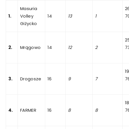
Masuria
2
1.
Volley
14
13
1
7
Giżycko
2
2.
Mrągowo
14
12
2
7
1
3.
Drogosze
16
9
7
7
1
4.
FARMER
16
8
8
7