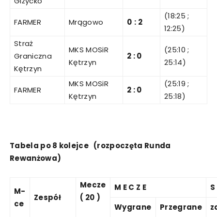
Giżycko
(18:25 ;
FARMER
Mrągowo
0
:
2
12:25)
Straż
MKS MOSiR
(25:10 ;
Graniczna
2
:
0
Kętrzyn
25:14)
Kętrzyn
MKS MOSiR
(25:19 ;
FARMER
2
:
0
Kętrzyn
25:18)
Tabela
po
8 kolejce
(rozpoczęta
Runda
Rewanżowa)
Mecze
M E C Z E
S
M-
Zespół
( 20 )
ce
Wygrane
Przegrane
z