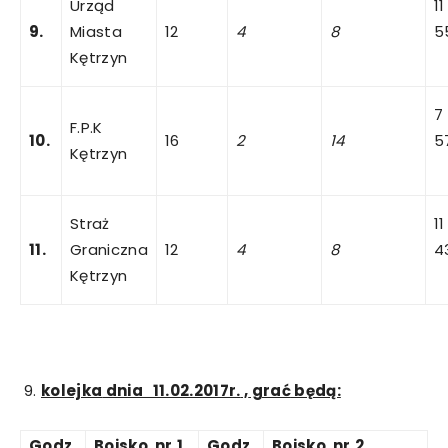
Urząd
11
9.
Miasta
12
4
8
5
Kętrzyn
7
F.P.K
10.
16
2
14
5
Kętrzyn
Straż
11
11.
Graniczna
12
4
8
4
Kętrzyn
kolejka
dnia 11.02.2017r.
,
grać
będą:
Godz.
Boisko
nr
1
Godz.
Boisko
nr
2