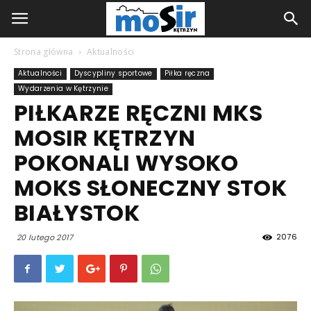
Strona główna
Aktualności
Aktualności
Dyscypliny sportowe
Piłka ręczna
Wydarzenia w Kętrzynie
PIŁKARZE RĘCZNI MKS
MOSIR KĘTRZYN
POKONALI WYSOKO
MOKS SŁONECZNY STOK
BIAŁYSTOK
2076
20 lutego 2017