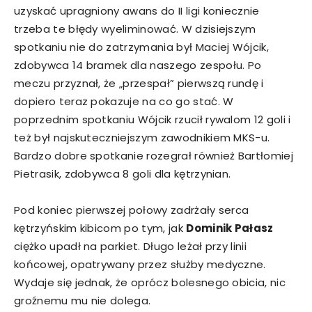
uzyskać upragniony awans do II ligi koniecznie
trzeba te błędy wyeliminować. W dzisiejszym
spotkaniu nie do zatrzymania był Maciej Wójcik,
zdobywca 14 bramek dla naszego zespołu. Po
meczu przyznał, że „przespał” pierwszą rundę i
dopiero teraz pokazuje na co go stać. W
poprzednim spotkaniu Wójcik rzucił rywalom 12 goli i
też był najskuteczniejszym zawodnikiem MKS-u.
Bardzo dobre spotkanie rozegrał również Bartłomiej
Pietrasik, zdobywca 8 goli dla kętrzynian.
Pod koniec pierwszej połowy zadrżały serca
kętrzyńskim kibicom po tym, jak
Dominik Pałasz
ciężko upadł na parkiet. Długo leżał przy linii
końcowej, opatrywany przez służby medyczne.
Wydaje się jednak, że oprócz bolesnego obicia, nic
groźnemu mu nie dolega.