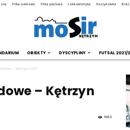
ęczna
Piłka siatkowa
Piłka plażowa
Lekkoatletyka
Koszykówka
Boks
NDARIUM
OBIEKTY
DYSCYPLINY
FUTSAL 2021/
Archiwalna
lardowe – Kętrzyn 2017
rdowe – Kętrzyn
wersja
1960