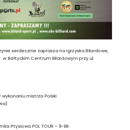
rzynie serdecznie zaprasza na Igrzyska Bilardowe,
r. w Bałtyckim Centrum Bilardowym przy ul.
w wykonaniu mistrza Polski
twa)
łomka Ptysiowa POL TOUR – 9-Bil