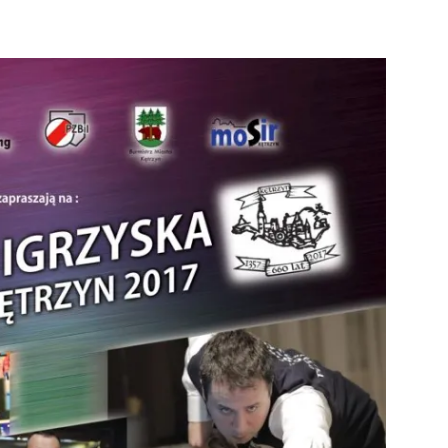
strony
MOSiR
Kętrzyn