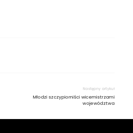
Następny artykuł
Młodzi szczypiorniści wicemistrzami
województwa