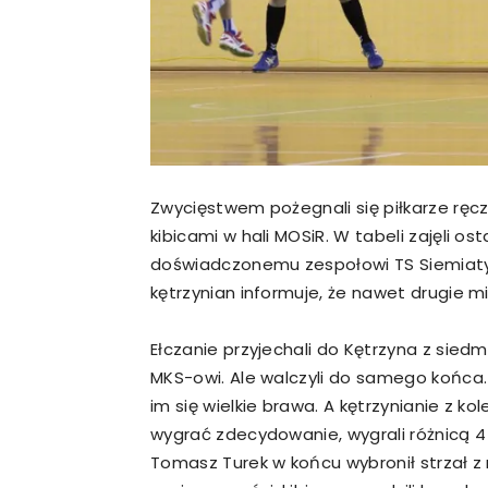
Zwycięstwem pożegnali się piłkarze ręczn
kibicami w hali MOSiR. W tabeli zajęli os
doświadczonemu zespołowi TS Siemiatycze
kętrzynian informuje, że nawet drugie 
Ełczanie przyjechali do Kętrzyna z siedm
MKS-owi. Ale walczyli do samego końca. Z
im się wielkie brawa. A kętrzynianie z kol
wygrać zdecydowanie, wygrali różnicą 4 b
Tomasz Turek w końcu wybronił strzał z