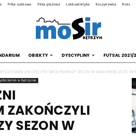
na
Piłka siatkowa
Piłka plażowa
Lekkoatletyka
Koszykówka
Boks
NDARIUM
OBIEKTY
DYSCYPLINY
FUTSAL 2021/
Archiwalna
WYCIĘSTWEM ZAKOŃCZYLI SWÓJ PIERWSZY SEZON W SENIORSKIEJ LIDZE. WYGR
ydarzenia w Kętrzynie
ZNI
wersja
 ZAKOŃCZYLI
ZY SEZON W