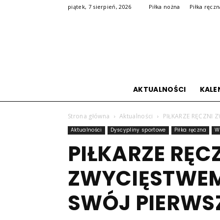
piątek, 7 sierpień, 2026
Piłka nożna
Piłka ręcz
AKTUALNOŚCI
KALE
Strona główna
Aktualności
PIŁKARZE RĘCZNI Z
Aktualności
Dyscypliny sportowe
Piłka ręczna
W
PIŁKARZE RĘC
ZWYCIĘSTWEM
SWÓJ PIERWS