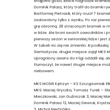
snajpera gości, kibice nagrodzili bramk
Dominik Pałasz, który trafił do bramki ry
Bartłomiej Pietrasik, który rzucił 7 bram
zadowolony tylko z wyniku. Po raz pier
grę obronną. 28 straconych bramek w mec
w lidze. Ale broni swoich zawodników i 
pierwszy sezon w seniorskiej lidze i jes
W tabeli nic się nie zmieniło. III podlaską
Siemiatycze, drugie miejsce zajął MKS M
Upragniony awans do II ligi oddalił się,
tłumaczył, że nawet drugie miejsce moż
niebawem.
MKS MOSiR Kętrzyn – KS Szczypiorniak Ełk 
MKS: Maciej Gryczka, Tomasz Turek – Sła
Mieczkowski, Jan Guźniczak 3, Maciej Marc
Dominik Pałasz 12, Maciej Siewruk, Krystia
3, Michał Niedziółka.