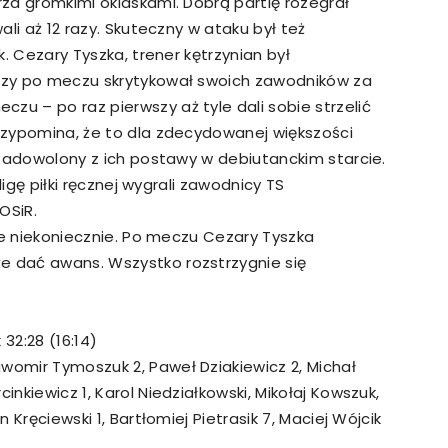
arza gromkimi oklaskami. Dobrą partię rozegrał
wali aż 12 razy. Skuteczny w ataku był też
ek. Cezary Tyszka, trener kętrzynian był
wszy po meczu skrytykował swoich zawodników za
zu – po raz pierwszy aż tyle dali sobie strzelić
przypomina, że to dla zdecydowanej większości
t zadowolony z ich postawy w debiutanckim starcie.
 ligę piłki ręcznej wygrali zawodnicy TS
OSiR.
 ale niekoniecznie. Po meczu Cezary Tyszka
e dać awans. Wszystko rozstrzygnie się
32:28 (16:14)
womir Tymoszuk 2, Paweł Dziakiewicz 2, Michał
inkiewicz 1, Karol Niedziałkowski, Mikołaj Kowszuk,
n Kręciewski 1, Bartłomiej Pietrasik 7, Maciej Wójcik