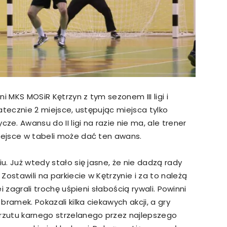
i MKS MOSiR Kętrzyn z tym sezonem III ligi i
tatecznie 2 miejsce, ustępując miejsca tylko
. Awansu do II ligi na razie nie ma, ale trener
miejsce w tabeli może dać ten awans.
iu. Już wtedy stało się jasne, że nie dadzą rady
ostawili na parkiecie w Kętrzynie i za to należą
ei zagrali trochę uśpieni słabością rywali. Powinni
ramek. Pokazali kilka ciekawych akcji, a gry
 rzutu karnego strzelanego przez najlepszego