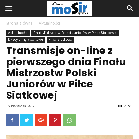
Strona główna
Aktualności
Aktualności
Finał Mistrzostw Polski Juniorów w Piłce Siatkowej
Dyscypliny sportowe
Piłka siatkowa
Transmisje on-line z
pierwszego dnia Finału
Mistrzostw Polski
Juniorów w Piłce
Siatkowej
2160
5 kwietnia 2017