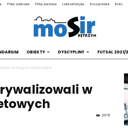
na
Piłka siatkowa
Piłka plażowa
Lekkoatletyka
Koszykówka
Boks
NDARIUM
OBIEKTY
DYSCYPLINY
FUTSAL 2021/
Archiwalna
izowali w biegach sztafetowych
 rywalizowali w
wersja
fetowych
2076