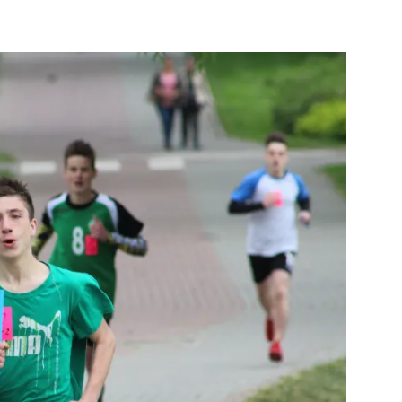
strony
MOSiR
Kętrzyn