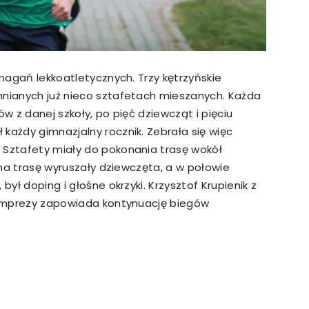
zmagań lekkoatletycznych. Trzy kętrzyńskie
mnianych już nieco sztafetach mieszanych. Każda
ów z danej szkoły, po pięć dziewcząt i pięciu
każdy gimnazjalny rocznik. Zebrała się więc
 Sztafety miały do pokonania trasę wokół
e na trasę wyruszały dziewczęta, a w połowie
był doping i głośne okrzyki. Krzysztof Krupienik z
j imprezy zapowiada kontynuację biegów