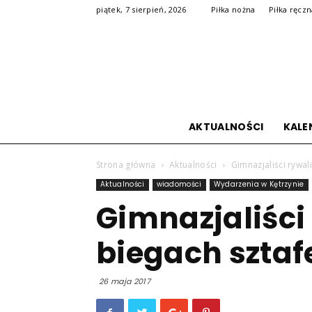
piątek, 7 sierpień, 2026
Piłka nożna
Piłka ręcz
AKTUALNOŚCI
KALE
Strona główna
Aktualności
Gimnazjaliści rywal
Aktualności
wiadomości
Wydarzenia w Kętrzynie
Gimnazjaliści
biegach szta
26 maja 2017