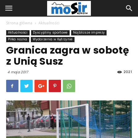
Strona główna
Aktualności
Aktualności
Dyscypliny sportowe
Najbliższe imprezy
Piłka nożna
Wydarzenia w Kętrzynie
Granica zagra w sobotę
z Unią Susz
2021
4 maja 2017