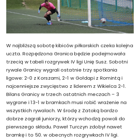
W najbliższą sobotę kibiców piłkarskich czeka kolejna
uczta. Rozpędzona Granica będzie podejmowała
trzecią w tabeli rozgrywek IV ligi Unię Susz. Sobotni
rywale Granicy wygrali ostatnie trzy spotkania
ligowe: 2-0 z Korszami, 2-1 w Gołdapi z Romintą i
najcenniejsze zwycięstwo z liderem z Wikielca 2-1.
Bilans Granicy w trzech ostatnich meczach – 3
wygrane i 13-1 w bramkach musi robić wrażenie na
wszystkich rywalach. W środę z Zatoką bardzo
dobrze zagrali juniorzy, którzy wchodzą powoli do
pierwszego składu. Paweł Turczyn zdobył nawet
bramkę i to 50. w obecnych rozgrywkach IV ligi.