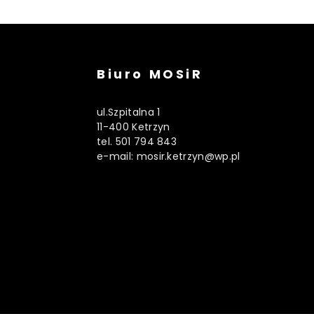
Biuro MOSiR
ul.Szpitalna 1
11-400 Ketrzyn
tel. 501 794 843
e-mail: mosir.ketrzyn@wp.pl