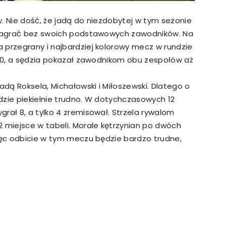
. Nie dość, że jadą do niezdobytej w tym sezonie
ą zagrać bez swoich podstawowych zawodników. Na
 przegrany i najbardziej kolorowy mecz w rundzie
 1:0, a sędzia pokazał zawodnikom obu zespołów aż
adą Roksela, Michałowski i Miłoszewski. Dlatego o
dzie piekielnie trudno. W dotychczasowych 12
rał 8, a tylko 4 zremisował. Strzela rywalom
2 miejsce w tabeli. Morale kętrzynian po dwóch
więc odbicie w tym meczu będzie bardzo trudne,