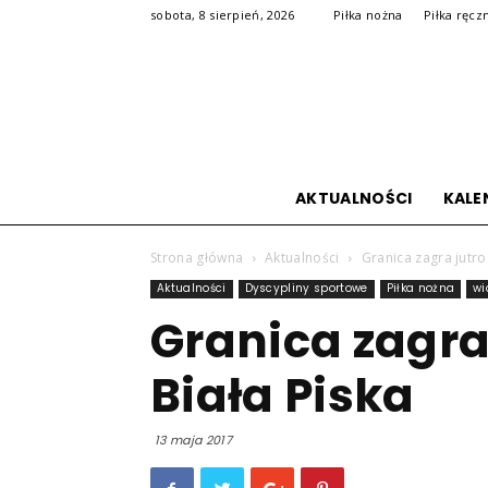
sobota, 8 sierpień, 2026
Piłka nożna
Piłka ręcz
AKTUALNOŚCI
KALE
Strona główna
Aktualności
Granica zagra jutro
Aktualności
Dyscypliny sportowe
Piłka nożna
wi
Granica zagra
Biała Piska
13 maja 2017