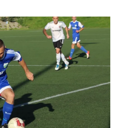
strony
MOSiR
Kętrzyn