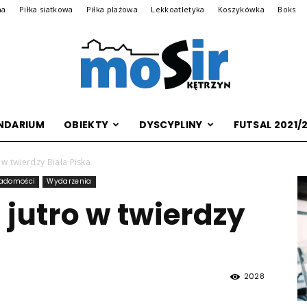
na
Piłka siatkowa
Piłka plażowa
Lekkoatletyka
Koszykówka
Boks
NDARIUM
OBIEKTY
DYSCYPLINY
FUTSAL 2021/
Archiwalna
 w twierdzy Biała Piska
adomości
Wydarzenia
 jutro w twierdzy
wersja
2028