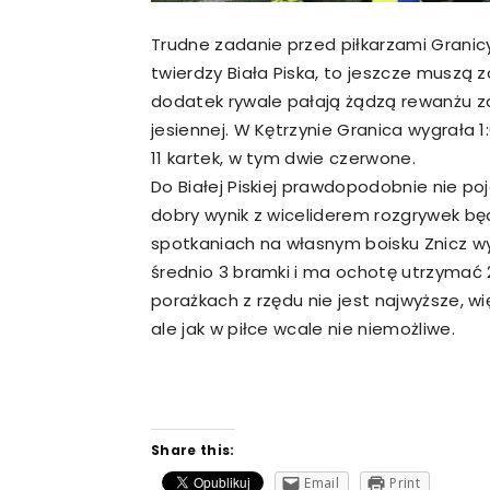
Trudne zadanie przed piłkarzami Granicy
twierdzy Biała Piska, to jeszcze musz
dodatek rywale pałają żądzą rewanżu za
jesiennej. W Kętrzynie Granica wygrała
11 kartek, w tym dwie czerwone.
Do Białej Piskiej prawdopodobnie nie poj
dobry wynik z wiceliderem rozgrywek bę
spotkaniach na własnym boisku Znicz wyg
średnio 3 bramki i ma ochotę utrzymać 
porażkach z rzędu nie jest najwyższe, 
ale jak w piłce wcale nie niemożliwe.
Share this:
Email
Print