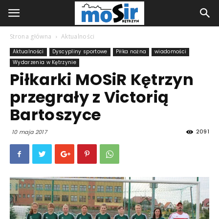
Strona główna
Aktualności
Aktualności
Dyscypliny sportowe
Piłka nożna
wiadomości
Wydarzenia w Kętrzynie
Piłkarki MOSiR Kętrzyn
przegrały z Victorią
Bartoszyce
2091
10 maja 2017