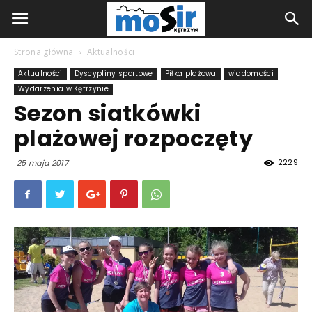
Strona główna
Aktualności
Aktualności
Dyscypliny sportowe
Piłka plażowa
wiadomości
Wydarzenia w Kętrzynie
Sezon siatkówki
plażowej rozpoczęty
2229
25 maja 2017