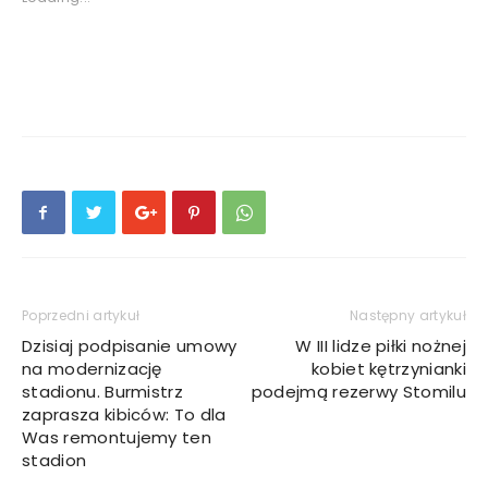
Poprzedni artykuł
Następny artykuł
Dzisiaj podpisanie umowy
W III lidze piłki nożnej
na modernizację
kobiet kętrzynianki
stadionu. Burmistrz
podejmą rezerwy Stomilu
zaprasza kibiców: To dla
Was remontujemy ten
stadion