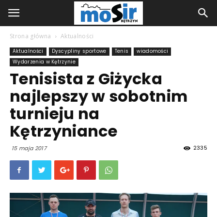
Strona główna
Aktualności
Aktualności
Dyscypliny sportowe
Tenis
wiadomości
Wydarzenia w Kętrzynie
Tenisista z Giżycka
najlepszy w sobotnim
turnieju na
Kętrzyniance
2335
15 maja 2017