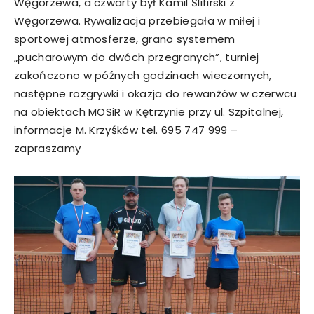
Węgorzewa, a czwarty był Kamil Ślifirski z
Węgorzewa. Rywalizacja przebiegała w miłej i
sportowej atmosferze, grano systemem
„pucharowym do dwóch przegranych”, turniej
zakończono w późnych godzinach wieczornych,
następne rozgrywki i okazja do rewanżów w czerwcu
na obiektach MOSiR w Kętrzynie przy ul. Szpitalnej,
informacje M. Krzyśków tel. 695 747 999 –
zapraszamy