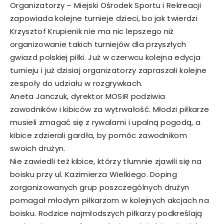
Organizatorzy – Miejski Ośrodek Sportu i Rekreacji
zapowiada kolejne turnieje dzieci, bo jak twierdzi
Krzysztof Krupienik nie ma nic lepszego niż
organizowanie takich turniejów dla przyszłych
gwiazd polskiej piłki. Już w czerwcu kolejna edycja
turnieju i już dzisiaj organizatorzy zapraszali kolejne
zespoły do udziału w rozgrywkach.
Aneta Janczuk, dyrektor MOSiR podziwia
zawodników i kibiców za wytrwałość. Młodzi piłkarze
musieli zmagać się z rywalami i upalną pogodą, a
kibice zdzierali gardła, by pomóc zawodnikom
swoich drużyn.
Nie zawiedli też kibice, którzy tłumnie zjawili się na
boisku przy ul. Kazimierza Wielkiego. Doping
zorganizowanych grup poszczególnych drużyn
pomagał młodym piłkarzom w kolejnych akcjach na
boisku. Rodzice najmłodszych piłkarzy podkreślają