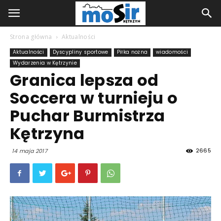
Strona główna
Aktualności
Aktualności
Dyscypliny sportowe
Piłka nożna
wiadomości
Wydarzenia w Kętrzynie
Granica lepsza od
Soccera w turnieju o
Puchar Burmistrza
Kętrzyna
2665
14 maja 2017