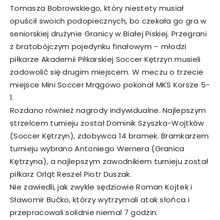
Tomasza Bobrowskiego, który niestety musiał
opuścił swoich podopiecznych, bo czekała go gra w
seniorskiej drużynie Granicy w Białej Piskiej. Przegrani
z bratobójczym pojedynku finałowym – młodzi
piłkarze Akademii Piłkarskiej Soccer Kętrzyn musieli
zadowolić się drugim miejscem. W meczu o trzecie
miejsce Mini Soccer Mrągowo pokonał MKS Korsze 5-
1.
Rozdano również nagrody indywidualne. Najlepszym
strzelcem turnieju został Dominik Szyszka-Wojtków
(Soccer Kętrzyn), zdobywca 14 bramek. Bramkarzem
turnieju wybrano Antoniego Wernera (Granica
Kętrzyna), a najlepszym zawodnikiem turnieju został
piłkarz Orląt Reszel Piotr Duszak.
Nie zawiedli, jak zwykle sędziowie Roman Kojtek i
Sławomir Bućko, którzy wytrzymali atak słońca i
przepracowali solidnie niemal 7 godzin.