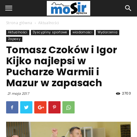
Strona główna
Aktualności
Aktualności
Dyscypliny sportowe
wiadomości
Wydarzenia
Zapasy
Tomasz Czoków i Igor
Kijko najlepsi w
Pucharze Warmii i
Mazur w zapasach
2703
21 maja 2017