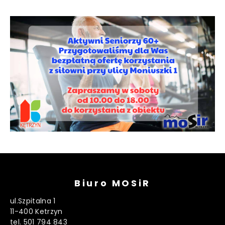
Biuro MOSiR
ul.Szpitalna 1
11-400 Ketrzyn
tel. 501 794 843