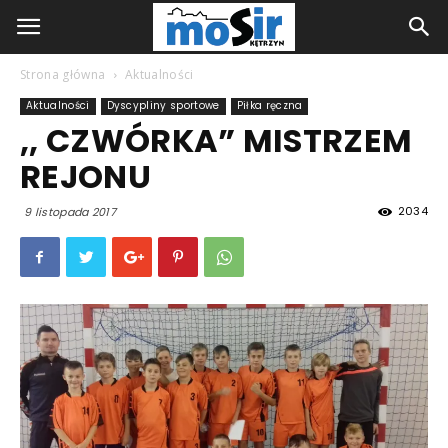
Strona główna
Aktualności
Aktualności
Dyscypliny sportowe
Piłka ręczna
,, CZWÓRKA” MISTRZEM
REJONU
2034
9 listopada 2017