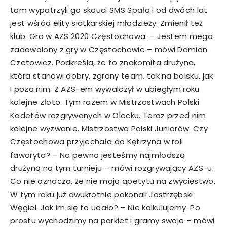
tam wypatrzyli go skauci SMS Spała i od dwóch lat
jest wśród elity siatkarskiej młodzieży. Zmienił też
klub. Gra w AZS 2020 Częstochowa. – Jestem mega
zadowolony z gry w Częstochowie – mówi Damian
Czetowicz. Podkreśla, że to znakomita drużyna,
która stanowi dobry, zgrany team, tak na boisku, jak
i poza nim. Z AZS-em wywalczył w ubiegłym roku
kolejne złoto. Tym razem w Mistrzostwach Polski
Kadetów rozgrywanych w Olecku. Teraz przed nim
kolejne wyzwanie. Mistrzostwa Polski Juniorów. Czy
Częstochowa przyjechała do Kętrzyna w roli
faworyta? – Na pewno jesteśmy najmłodszą
drużyną na tym turnieju – mówi rozgrywający AZS-u.
Co nie oznacza, że nie mają apetytu na zwycięstwo.
W tym roku już dwukrotnie pokonali Jastrzębski
Węgiel. Jak im się to udało? – Nie kalkulujemy. Po
prostu wychodzimy na parkiet i gramy swoje – mówi