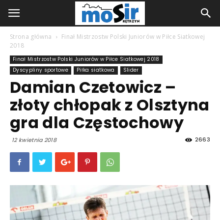
Strona główna
Finał Mistrzostw Polski Juniorów w Piłce Siatkowej
2018
Finał Mistrzostw Polski Juniorów w Piłce Siatkowej 2018
Dyscypliny sportowe
Piłka siatkowa
Slider
Damian Czetowicz –
złoty chłopak z Olsztyna
gra dla Częstochowy
2663
12 kwietnia 2018