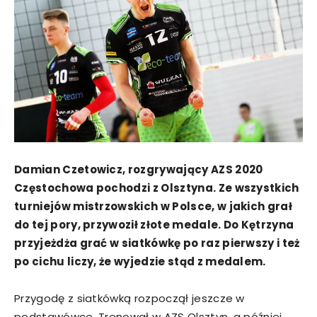
Damian Czetowicz, rozgrywający AZS 2020
Częstochowa pochodzi z Olsztyna. Ze wszystkich
turniejów mistrzowskich w Polsce, w jakich grał
do tej pory, przywoził złote medale. Do Kętrzyna
przyjeżdża grać w siatkówkę po raz pierwszy i też
po cichu liczy, że wyjedzie stąd z medalem.
Przygodę z siatkówką rozpoczął jeszcze w
podstawówce. Trenował w AZS Olsztyn, a później