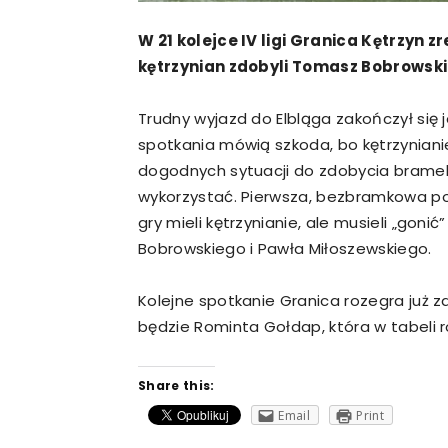
W 21 kolejce IV ligi Granica Kętrzyn 
kętrzynian zdobyli Tomasz Bobrowski 
Trudny wyjazd do Elbląga zakończył si
spotkania mówią szkoda, bo kętrzynianie 
dogodnych sytuacji do zdobycia bramek. 
wykorzystać. Pierwsza, bezbramkowa po
gry mieli kętrzynianie, ale musieli „gon
Bobrowskiego i Pawła Miłoszewskiego.
Kolejne spotkanie Granica rozegra już za
będzie Rominta Gołdap, która w tabeli 
Share this:
Email
Print