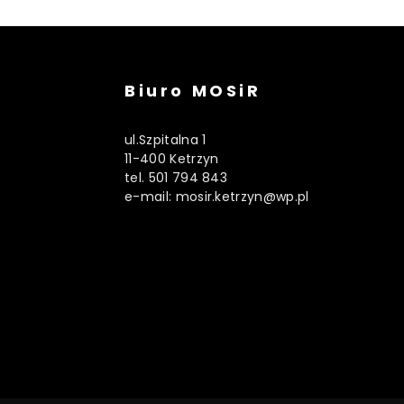
Biuro MOSiR
ul.Szpitalna 1
11-400 Ketrzyn
tel. 501 794 843
e-mail: mosir.ketrzyn@wp.pl