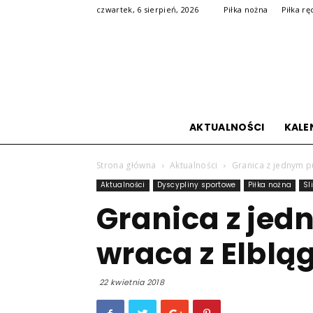
czwartek, 6 sierpień, 2026
Piłka nożna
Piłka rę
AKTUALNOŚCI
KALE
Strona główna
Aktualności
Granica z jednym p
Aktualności
Dyscypliny sportowe
Piłka nożna
Sl
Granica z je
wraca z Elblą
22 kwietnia 2018