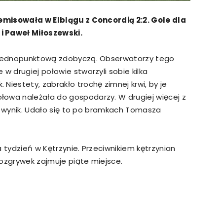
zremisowała w Elblągu z Concordią 2:2. Gole dla
i Paweł Miłoszewski.
ę jednopunktową zdobyczą. Obserwatorzy tego
w drugiej połowie stworzyli sobie kilka
Niestety, zabrakło trochę zimnej krwi, by je
łowa należała do gospodarzy. W drugiej więcej z
ić” wynik. Udało się to po bramkach Tomasza
 tydzień w Kętrzynie. Przeciwnikiem kętrzynian
rozgrywek zajmuje piąte miejsce.