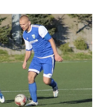
strony
MOSiR
Kętrzyn