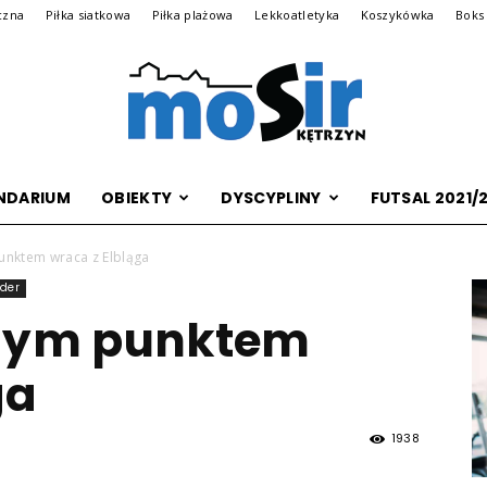
czna
Piłka siatkowa
Piłka plażowa
Lekkoatletyka
Koszykówka
Boks
NDARIUM
OBIEKTY
DYSCYPLINY
FUTSAL 2021/
Archiwalna
unktem wraca z Elbląga
ider
dnym punktem
wersja
ga
1938