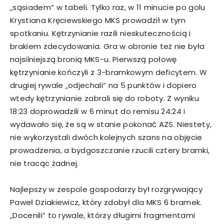
„sąsiadem” w tabeli. Tylko raz, w 11 minucie po golu
Krystiana Kręciewskiego MKS prowadził w tym
spotkaniu. Kętrzynianie razili nieskutecznością i
brakiem zdecydowania. Gra w obronie też nie była
najsilniejszą bronią MKS-u. Pierwszą połowę
kętrzynianie kończyli z 3-bramkowym deficytem. W
drugiej rywale „odjechali” na 5 punktów i dopiero
wtedy kętrzynianie zabrali się do roboty. Z wyniku
18:23 doprowadzili w 6 minut do remisu 24:24 i
wydawało się, że są w stanie pokonać AZS. Niestety,
nie wykorzystali dwóch kolejnych szans na objęcie
prowadzenia, a bydgoszczanie rzucili cztery bramki,
nie tracąc żadnej.
Najlepszy w zespole gospodarzy był rozgrywający
Paweł Dziakiewicz, który zdobył dla MKS 6 bramek.
„Docenili” to rywale, którzy długimi fragmentami