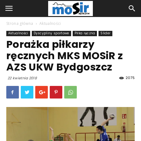
Strona główna
Aktualności
Aktualności
Dyscypliny sportowe
Piłka ręczna
Slider
Porażka piłkarzy
ręcznych MKS MOSiR z
AZS UKW Bydgoszcz
2075
22 kwietnia 2018