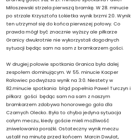
Miłoszewski strzela pierwszą bramkę. W 28. minucie
po strzale Krzysztofa Łokietka wynik brzmi 2:0. Wynik
ten utrzymał się do końca pierwszej połowy. Co
prawda mógł być znacznie wyższy ale piłkarze
Granicy dwukrotnie nie wykorzystali dogodnych
sytuacji będąc sam na sam z bramkarzem gości.
W drugiej połowie spotkania Granica była dalej
zespołem dominującym. W 55. minucie Kacper
Rałowiec podwyższa wynik na 3:0. Niestety w
82.minucie spotkania błąd popełnia Paweł Turczyn i
piłkarz gości będąc sam na sam z naszym
bramkarzem zdobywa honorowego gola dla
Czarnych Olecko. Była to chyba jedyna sytuacja
całym meczu, kiedy goście mieli możliwość
zniwelowania porażki. Ostateczny wynik meczu
ustalił na minutę przed końcem Marcin Dwulat,