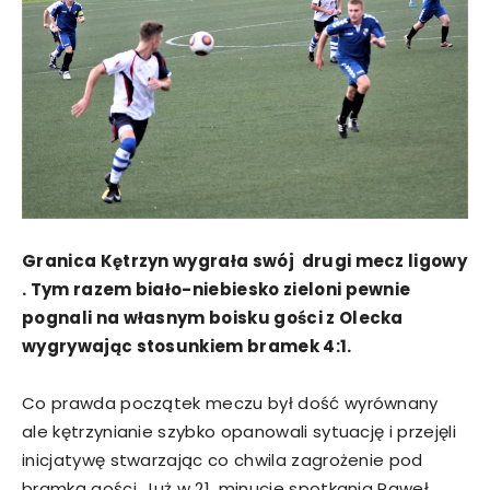
Granica Kętrzyn wygrała swój drugi mecz ligowy
. Tym razem biało-niebiesko zieloni pewnie
pognali na własnym boisku gości z Olecka
wygrywając stosunkiem bramek 4:1.
Co prawda początek meczu był dość wyrównany
ale kętrzynianie szybko opanowali sytuację i przejęli
inicjatywę stwarzając co chwila zagrożenie pod
bramką gości. Już w 21. minucie spotkania Paweł