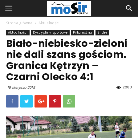
Strona główna
Aktualności
Aktualności
Dyscypliny sportowe
Piłka nożna
Slider
Biało-niebiesko-zieloni
nie dali szans gościom.
Granica Kętrzyn –
Czarni Olecko 4:1
2083
15 sierpnia 2018