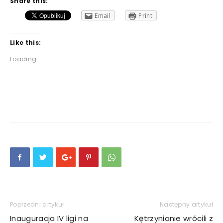
Share this:
Email
Print
Like this:
Loading...
Poprzedni artykuł
Następny artykuł
Inauguracja IV ligi na
Kętrzynianie wrócili z