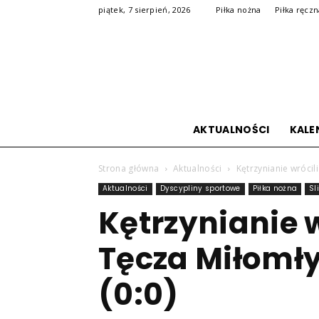
piątek, 7 sierpień, 2026
Piłka nożna
Piłka ręcz
AKTUALNOŚCI
KALE
Strona główna
Aktualności
Kętrzynianie wrócili
Aktualności
Dyscypliny sportowe
Piłka nożna
Sl
Kętrzynianie w
Tęcza Miłomły
(0:0)