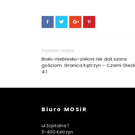
Poprzedni artykuł
Biało-niebiesko-zieloni nie dali szans
gościom. Granica Kętrzyn – Czarni Olec
4:1
Biuro MOSiR
ul.Szpitalna 1
11-400 Ketrzyn