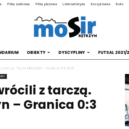
na
Piłka siatkowa
Piłka plażowa
Lekkoatletyka
Koszykówka
Boks
NDARIUM
OBIEKTY
DYSCYPLINY
FUTSAL 2021/
Archiwalna
 z tarczą. Tęcza Miłomłyn – Granica 0:3 (0:0)
ider
rócili z tarczą.
wersja
n – Granica 0:3