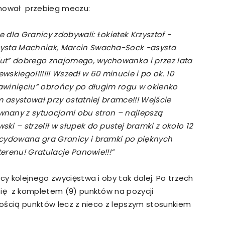
onował przebieg meczu:
e dla Granicy zdobywali: Łokietek Krzysztof -
systa Machniak, Marcin Swacha-Sock -asysta
ut” dobrego znajomego, wychowanka i przez lata
skiego!!!!!!! Wszedł w 60 minucie i po ok. 10
“nawinięciu” obrońcy po długim rogu w okienko
m asystował przy ostatniej bramce!!! Wejście
nany z sytuacjami obu stron – najlepszą
i – strzelił w słupek do pustej bramki z około 12
ecydowana gra Granicy i bramki po pięknych
terenu! Gratulacje Panowie!!!”
cy kolejnego zwycięstwa i oby tak dalej. Po trzech
się z kompletem (9) punktów na pozycji
ilością punktów lecz z nieco z lepszym stosunkiem