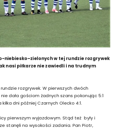
o-niebiesko–zielonych w tej rundzie rozgrywek
k nasi piłkarze nie zawiedli i na trudnym
j rundzie rozgrywek. W pierwszych dwóch
 nie dała gościom żadnych szans pokonując 5:1
kilka dni później Czarnych Olecko 4:1.
ranicy pierwszym wyjazdowym. Stąd też były i
rze stanęli na wysokości zadania. Pan Piotr,