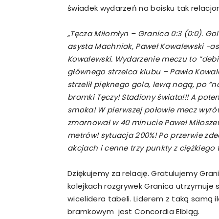
świadek wydarzeń na boisku tak relacj
„Tęcza Miłomłyn – Granica 0:3 (0:0). Gol
asysta Machniak, Paweł Kowalewski -a
Kowalewski. Wydarzenie meczu to “debi
głównego strzelca klubu – Pawła Kowalew
strzelił pięknego gola, lewą nogą, po 
bramki Tęczy! Stadiony świata!!! A pote
smoka! W pierwszej połowie mecz wyrów
zmarnował w 40 minucie Paweł Miłoszewsk
metrów! sytuacja 200%! Po przerwie zd
akcjach i cenne trzy punkty z ciężkiego 
Dziękujemy za relację. Gratulujemy Grani
kolejkach rozgrywek Granica utrzymuje 
wicelidera tabeli. Liderem z taką samą 
bramkowym jest Concordia Elbląg.