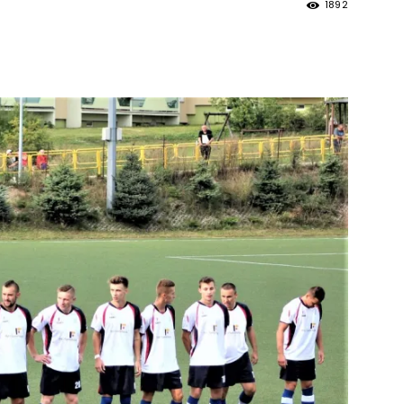
1892
strony
MOSiR
Kętrzyn